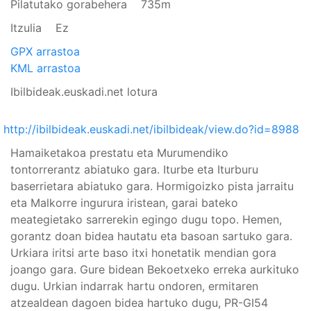
Pilatutako gorabehera
735m
Itzulia
Ez
GPX arrastoa
KML arrastoa
Ibilbideak.euskadi.net lotura
http://ibilbideak.euskadi.net/ibilbideak/view.do?id=8988
Hamaiketakoa prestatu eta Murumendiko
tontorrerantz abiatuko gara. Iturbe eta Iturburu
baserrietara abiatuko gara. Hormigoizko pista jarraitu
eta Malkorre ingurura iristean, garai bateko
meategietako sarrerekin egingo dugu topo. Hemen,
gorantz doan bidea hautatu eta basoan sartuko gara.
Urkiara iritsi arte baso itxi honetatik mendian gora
joango gara. Gure bidean Bekoetxeko erreka aurkituko
dugu. Urkian indarrak hartu ondoren, ermitaren
atzealdean dagoen bidea hartuko dugu, PR-GI54