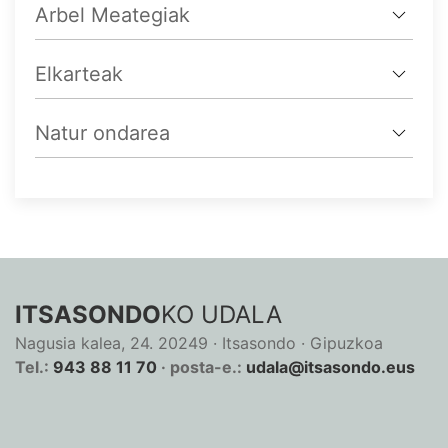
Arbel Meategiak
Elkarteak
Natur ondarea
ITSASONDO
KO UDALA
Nagusia kalea, 24. 20249 · Itsasondo · Gipuzkoa
Tel.:
943 88 11 70
· posta-e.:
udala@itsasondo.eus