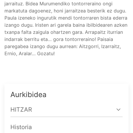
jarraituz. Bidea Murumendiko tontorreraino ongi
markatuta dagoenez, honi jarraitzea besterik ez dugu.
Paula izeneko ingurutik mendi tontorraren bista ederra
izango dugu. Iristen ari garela baina ibilbidearen azken
txanpa falta zaigula ohartzen gara. Arrapaitz iturrian
indarrak berritu eta… gora tontorreraino! Paisaia
paregabea izango dugu aurrean: Aitzgorri, Izarraitz,
Ernio, Aralar… Gozatu!
Aurkibidea
HITZAR
Historia