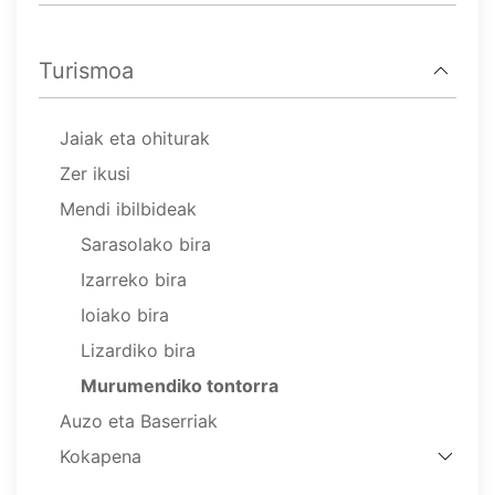
Turismoa
Jaiak eta ohiturak
Zer ikusi
Mendi ibilbideak
Sarasolako bira
Izarreko bira
Ioiako bira
Lizardiko bira
Murumendiko tontorra
Auzo eta Baserriak
Kokapena