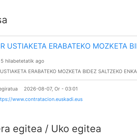
sa
R USTIAKETA ERABATEKO MOZKETA B
 5 hilabetetatik ago
USTIAKETA ERABATEKO MOZKETA BIDEZ SALTZEKO ENK
egiratua
2026-08-07, Or - 03:01
ttps://www.contratacion.euskadi.eus
ra egitea / Uko egitea