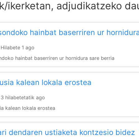
ak/ikerketan, adjudikatzeko d
sondoko hainbat baserriren ur hornidura
 Hilabete 1 ago
ndoko hainbat baserriren ur hornidura sare berria
sia kalean lokala erostea
 3 hilabetetatik ago
a kalean lokala erostea
ri dendaren ustiaketa kontzesio bidez