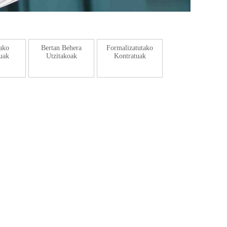
tako
Bertan Behera
Formalizatutako
uak
Utzitakoak
Kontratuak