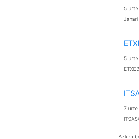
5 urte
Janari
ETX
5 urte
ETXEB
ITS
7 urte
ITSAS
Azken b