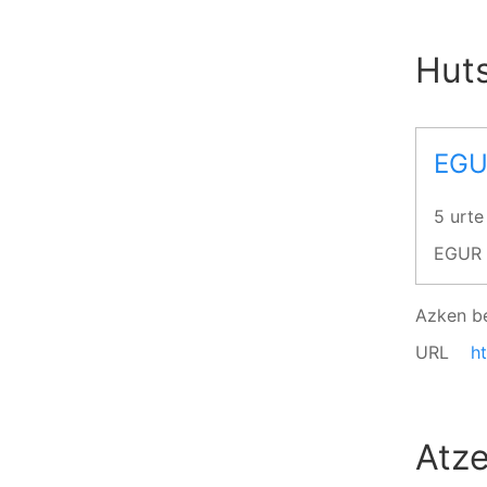
Hut
EGU
5 urte
EGUR 
Azken b
URL
h
Atze