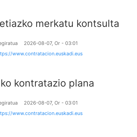
etiazko merkatu kontsulta
egiratua
2026-08-07, Or - 03:01
ttps://www.contratacion.euskadi.eus
ko kontratazio plana
egiratua
2026-08-07, Or - 03:01
ttps://www.contratacion.euskadi.eus