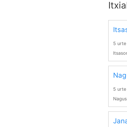
Itxi
Itsa
5 urte
Itsaso
Nagu
5 urte
Nagusi
Jana