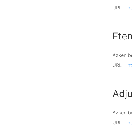
URL
h
Eten
Azken b
URL
h
Adju
Azken b
URL
h