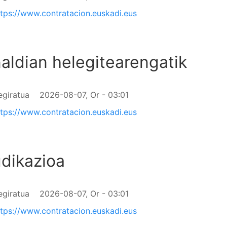
ttps://www.contratacion.euskadi.eus
aldian helegitearengatik
egiratua
2026-08-07, Or - 03:01
ttps://www.contratacion.euskadi.eus
dikazioa
egiratua
2026-08-07, Or - 03:01
ttps://www.contratacion.euskadi.eus