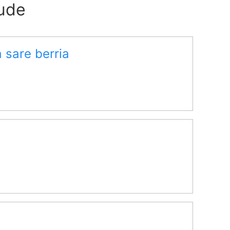
aude
 sare berria