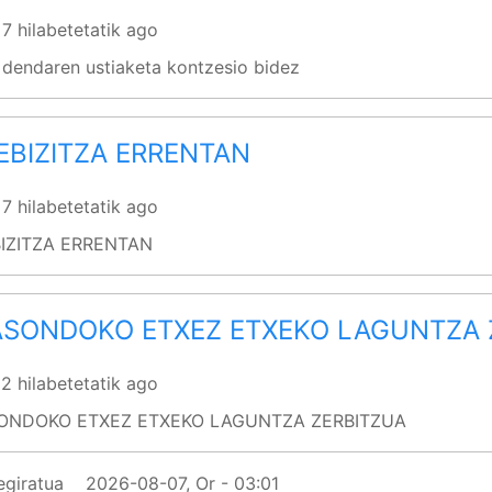
 7 hilabetetatik ago
 dendaren ustiaketa kontzesio bidez
EBIZITZA ERRENTAN
 7 hilabetetatik ago
IZITZA ERRENTAN
ASONDOKO ETXEZ ETXEKO LAGUNTZA 
 2 hilabetetatik ago
ONDOKO ETXEZ ETXEKO LAGUNTZA ZERBITZUA
egiratua
2026-08-07, Or - 03:01