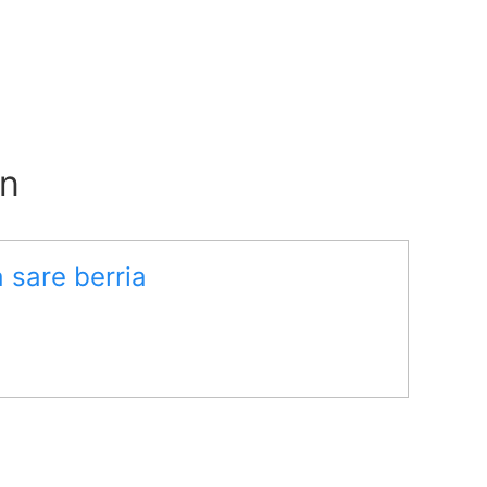
an
 sare berria