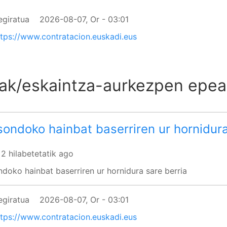
egiratua
2026-08-07, Or - 03:01
ttps://www.contratacion.euskadi.eus
iak/eskaintza-aurkezpen epe
sondoko hainbat baserriren ur hornidura
 2 hilabetetatik ago
ndoko hainbat baserriren ur hornidura sare berria
egiratua
2026-08-07, Or - 03:01
ttps://www.contratacion.euskadi.eus