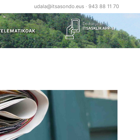
udala@itsasondo.eus
·
943 88 11 70
TELEMATIKOAK