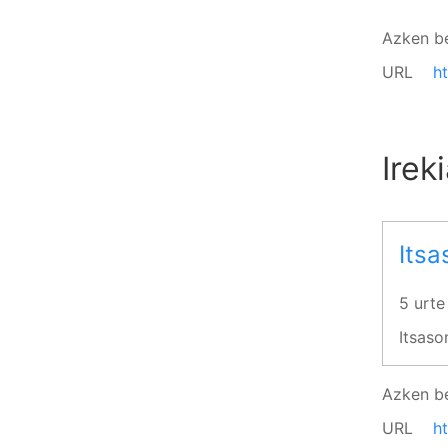
Azken b
URL
h
Irek
Itsa
5 urte
Itsaso
Azken b
URL
h