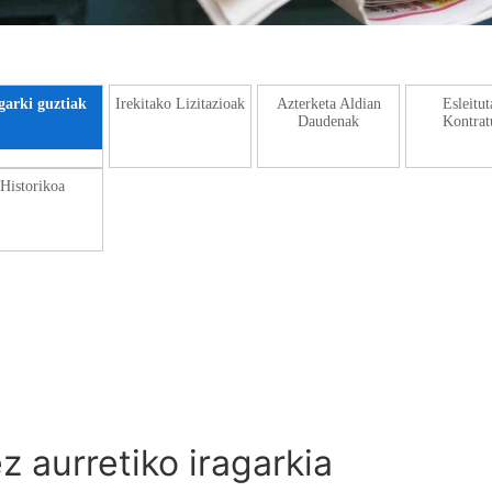
garki guztiak
Irekitako Lizitazioak
Azterketa Aldian
Esleitu
Daudenak
Kontrat
Historikoa
z aurretiko iragarkia