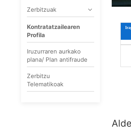
Zerbitzuak
Kontratatzailearen
Ira
Profila
Iruzurraren aurkako
plana/ Plan antifraude
Zerbitzu
Telematikoak
Alde