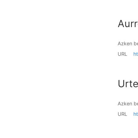
Aurr
Azken b
URL
h
Urte
Azken b
URL
h