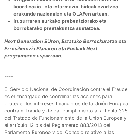
koordinazio- eta informazio-bideak ezartzea
erakunde nazionalen eta OLAFen artean.
Iruzurraren aurkako prebentziorako eta
borrokarako prestakuntza sustatzea.
Next Generation EUren, Estatuko Berreskuratze eta
Erresilientzia Planaren eta Euskadi Next
programaren esparruan.
-----------------------------------------------------------
----
El Servicio Nacional de Coordinación contra el Fraude
es el encargado de coordinar las acciones para
proteger los intereses financieros de la Unión Europea
contra el fraude y de dar cumplimiento al artículo 325
del Tratado de Funcionamiento de la Unión Europea y
al artículo 12 bis del Reglamento 883/2013 del
Parlamento Europeo y del Consejo relativo a las