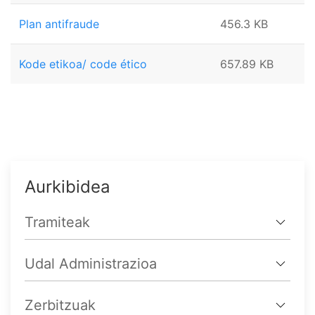
Plan antifraude
456.3 KB
Kode etikoa/ code ético
657.89 KB
Aurkibidea
Tramiteak
Udal Administrazioa
Zerbitzuak