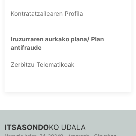
Kontratatzailearen Profila
Iruzurraren aurkako plana/ Plan
antifraude
Zerbitzu Telematikoak
ITSASONDO
KO UDALA
Nagusia kalea, 24. 20249 · Itsasondo · Gipuzkoa