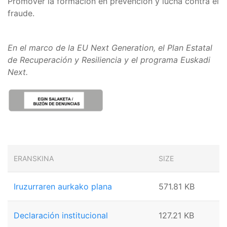
Promover la formación en prevención y lucha contra el
fraude.
En el marco de la EU Next Generation, el Plan Estatal
de Recuperación y Resiliencia y el programa Euskadi
Next.
ERANSKINA
SIZE
Iruzurraren aurkako plana
571.81 KB
Declaración institucional
127.21 KB