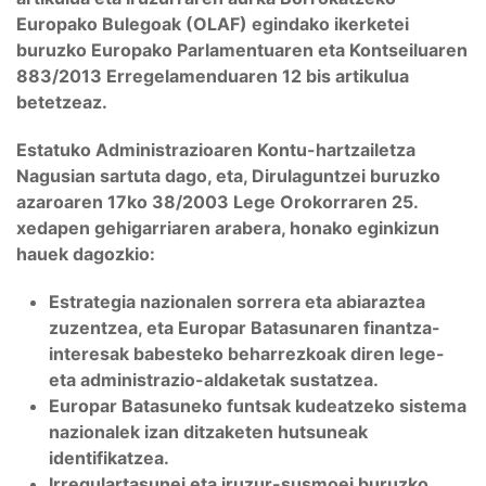
Europako Bulegoak (OLAF) egindako ikerketei
buruzko Europako Parlamentuaren eta Kontseiluaren
883/2013 Erregelamenduaren 12 bis artikulua
betetzeaz.
Estatuko Administrazioaren Kontu-hartzailetza
Nagusian sartuta dago, eta, Dirulaguntzei buruzko
azaroaren 17ko 38/2003 Lege Orokorraren 25.
xedapen gehigarriaren arabera, honako eginkizun
hauek dagozkio:
Estrategia nazionalen sorrera eta abiaraztea
zuzentzea, eta Europar Batasunaren finantza-
interesak babesteko beharrezkoak diren lege-
eta administrazio-aldaketak sustatzea.
Europar Batasuneko funtsak kudeatzeko sistema
nazionalek izan ditzaketen hutsuneak
identifikatzea.
Irregulartasunei eta iruzur-susmoei buruzko