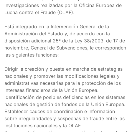
investigaciones realizadas por la Oficina Europea de
Lucha contra el Fraude (OLAF).
Está integrado en la Intervención General de la
Administración del Estado y, de acuerdo con la
disposición adicional 25ª de la Ley 38/2003, de 17 de
noviembre, General de Subvenciones, le corresponden
las siguientes funciones:
Dirigir la creación y puesta en marcha de estrategias
nacionales y promover las modificaciones legales y
administrativas necesarias para la protección de los
intereses financieros de la Unión Europea.
Identificación de posibles deficiencias en los sistemas
nacionales de gestión de fondos de la Unión Europea.
Establecer cauces de coordinación e información
sobre irregularidades y sospechas de fraude entre las
instituciones nacionales y la OLAF.