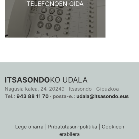
TELEFONOEN GIDA
ITSASONDO
KO UDALA
Nagusia kalea, 24. 20249 · Itsasondo · Gipuzkoa
Tel.:
943 88 11 70
· posta-e.:
udala@itsasondo.eus
Lege oharra
|
Pribatutasun-politika
|
Cookieen
erabilera