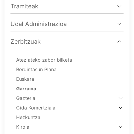
Tramiteak
Udal Administrazioa
Zerbitzuak
Atez ateko zabor bilketa
Berdintasun Plana
Euskara
Garraioa
Gazteria
Gida Komertziala
Hezkuntza
Kirola