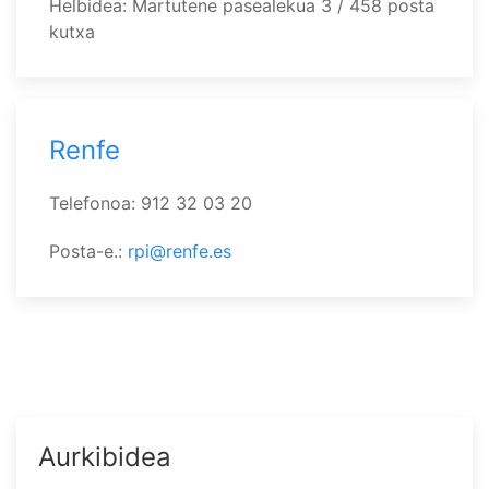
Helbidea: Martutene pasealekua 3 / 458 posta
kutxa
Renfe
Telefonoa: 912 32 03 20
Posta-e.:
rpi@renfe.es
Aurkibidea