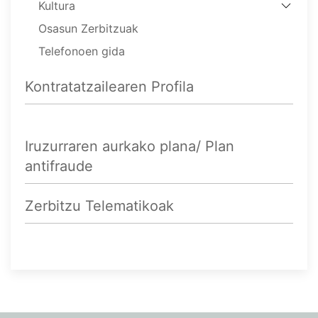
Kultura
Osasun Zerbitzuak
Telefonoen gida
Kontratatzailearen Profila
Iruzurraren aurkako plana/ Plan
antifraude
Zerbitzu Telematikoak