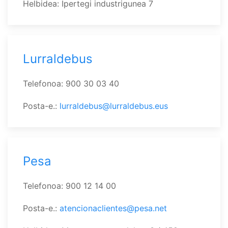
Helbidea: Ipertegi industrigunea 7
Lurraldebus
Telefonoa: 900 30 03 40
Posta-e.:
lurraldebus@lurraldebus.eus
Pesa
Telefonoa: 900 12 14 00
Posta-e.:
atencionaclientes@pesa.net