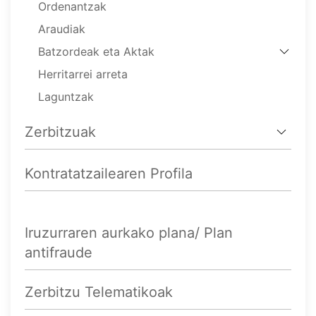
Ordenantzak
Araudiak
Batzordeak eta Aktak
Herritarrei arreta
Laguntzak
Zerbitzuak
Kontratatzailearen Profila
Iruzurraren aurkako plana/ Plan
antifraude
Zerbitzu Telematikoak