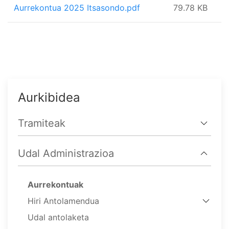
Aurrekontua 2025 Itsasondo.pdf
79.78 KB
Aurkibidea
Tramiteak
Udal Administrazioa
Aurrekontuak
Hiri Antolamendua
Udal antolaketa