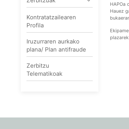
Zerbitzuak
HAPOa on
Hauez ga
Kontratatzailearen
bukaeran
Profila
Ekipamen
plazarek
Iruzurraren aurkako
plana/ Plan antifraude
Zerbitzu
Telematikoak