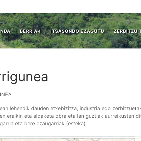
ENDA
BERRIAK
ITSASONDO EZAGUTU
ZERBITZU 
rigunea
UNEA
ean lehendik dauden etxebizitza, industria edo zerbitzueta
en eraikin eta aldaketa obra eta lan guztiak aurreikusten di
garria eta bere ezaugarriak (esteka).