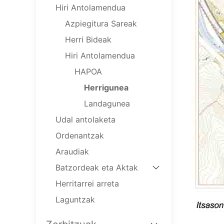
Hiri Antolamendua
Azpiegitura Sareak
Herri Bideak
Hiri Antolamendua
HAPOA
Herrigunea
Landagunea
Udal antolaketa
Ordenantzak
Araudiak
Batzordeak eta Aktak
Herritarrei arreta
Laguntzak