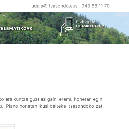
udala@itsasondo.eus
·
943 88 11 70
TELEMATIKOAK
ko eraikuntza guztiez gain, eremu honetan egin
tu. Plano honetan ikusi daiteke Itsasondoko zati