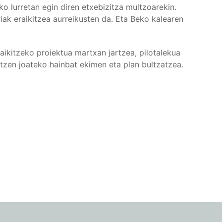
o lurretan egin diren etxebizitza multzoarekin.
iak eraikitzea aurreikusten da. Eta Beko kalearen
ikitzeko proiektua martxan jartzea, pilotalekua
etzen joateko hainbat ekimen eta plan bultzatzea.