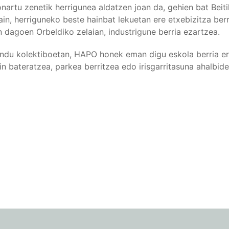
artu zenetik herrigunea aldatzen joan da, gehien bat Beitik
in, herriguneko beste hainbat lekuetan ere etxebizitza berr
 dagoen Orbeldiko zelaian, industrigune berria ezartzea.
du kolektiboetan, HAPO honek eman digu eskola berria era
in bateratzea, parkea berritzea edo irisgarritasuna ahalbid