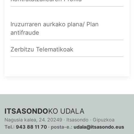
Iruzurraren aurkako plana/ Plan
antifraude
Zerbitzu Telematikoak
ITSASONDO
KO UDALA
Nagusia kalea, 24. 20249 · Itsasondo · Gipuzkoa
Tel.:
943 88 11 70
· posta-e.:
udala@itsasondo.eus