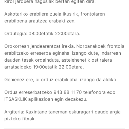
kirol jarduera nagusiak bertan egiten dira.
Askotariko erabilera zuela ikusirik, frontoiaren
erabilpena arautzea erabaki zen.
Ordutegia: 08:00etatik 22:00etara.
Orokorrean jendearentzat irekia. Norbanakoek frontoia
erabiltzeko erreserba eginahal izango dute, indarrean
dauden tasak ordainduta, astelehenetik ostiralera
arratsaldeko 19:00etatik 22:00etara.
Gehienez ere, bi orduz erabili ahal izango da aldiko.
Ordua erreserbatzeko 943 88 11 70 telefonora edo
ITSASKLIK aplikazioan egin dezakezu.
Argiteria: Kaxintane tanernan eskuragarri daude argia
pizteko fitxak.