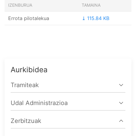
IZENBURUA
TAMAINA
Errota pilotalekua
⤓ 115.84 KB
Aurkibidea
Tramiteak
Udal Administrazioa
Zerbitzuak