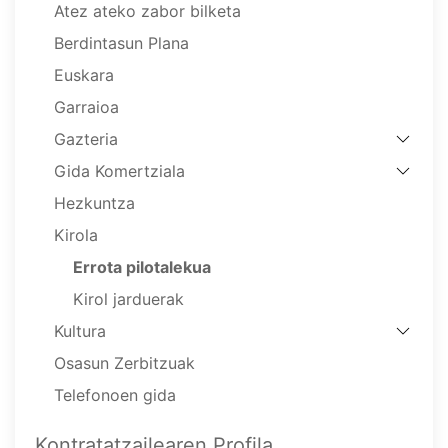
Atez ateko zabor bilketa
Berdintasun Plana
Euskara
Garraioa
Gazteria
Gida Komertziala
Hezkuntza
Kirola
Errota pilotalekua
Kirol jarduerak
Kultura
Osasun Zerbitzuak
Telefonoen gida
Kontratatzailearen Profila