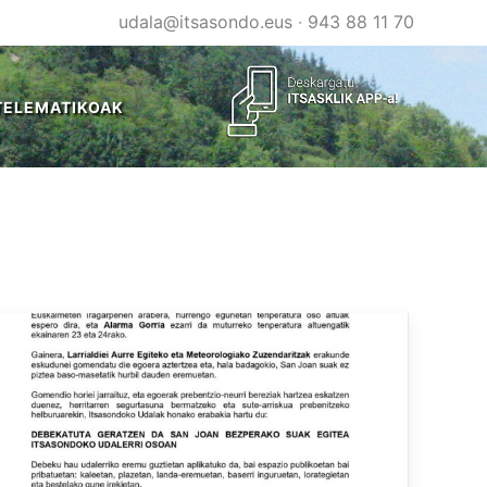
udala@itsasondo.eus
·
943 88 11 70
TELEMATIKOAK