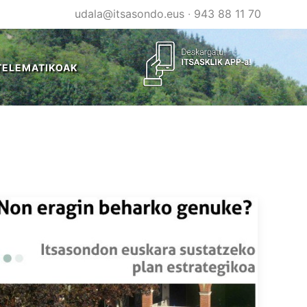
udala@itsasondo.eus
·
943 88 11 70
TELEMATIKOAK