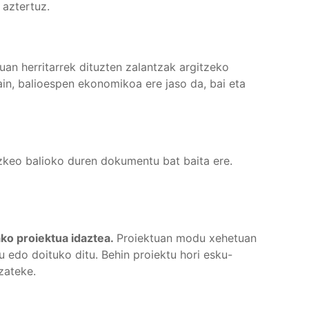
 aztertuz.
uan herritarrek dituzten zalantzak argitzeko
ain, balioespen ekonomikoa ere jaso da, bai eta
tzkeo balioko duren dokumentu bat baita ere.
ako proiektua idaztea.
Proiektuan modu xehetuan
u edo doituko ditu. Behin proiektu hori esku-
tzateke.