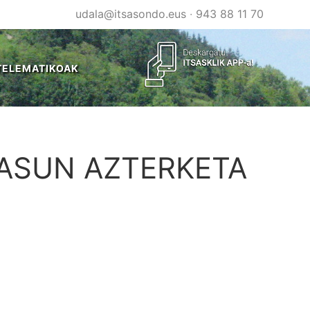
udala@itsasondo.eus
·
943 88 11 70
TELEMATIKOAK
TASUN AZTERKETA