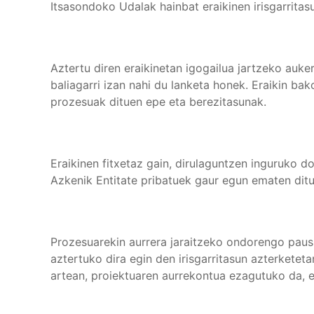
Itsasondoko Udalak hainbat eraikinen irisgarritas
Aztertu diren eraikinetan igogailua jartzeko auke
baliagarri izan nahi du lanketa honek. Eraikin b
prozesuak dituen epe eta berezitasunak.
Eraikinen fitxetaz gain, dirulaguntzen inguruko 
Azkenik Entitate pribatuek gaur egun ematen ditu
Prozesuarekin aurrera jaraitzeko ondorengo pau
aztertuko dira egin den irisgarritasun azterketet
artean, proiektuaren aurrekontua ezagutuko da, e