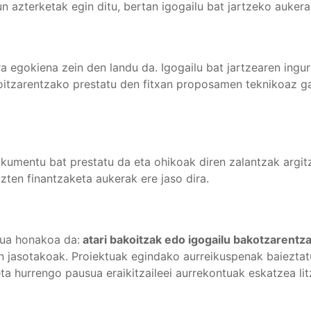
un azterketak egin ditu, bertan igogailu bat jartzeko aukera
ra egokiena zein den landu da. Igogailu bat jartzearen ingur
akoitzarentzako prestatu den fitxan proposamen teknikoaz g
dokumentu bat prestatu da eta ohikoak diren zalantzak argi
zten finantzaketa aukerak ere jaso dira.
sua honakoa da:
atari bakoitzak edo igogailu bakotzarentz
an jasotakoak. Proiektuak egindako aurreikuspenak baieztat
ta hurrengo pausua eraikitzaileei aurrekontuak eskatzea li