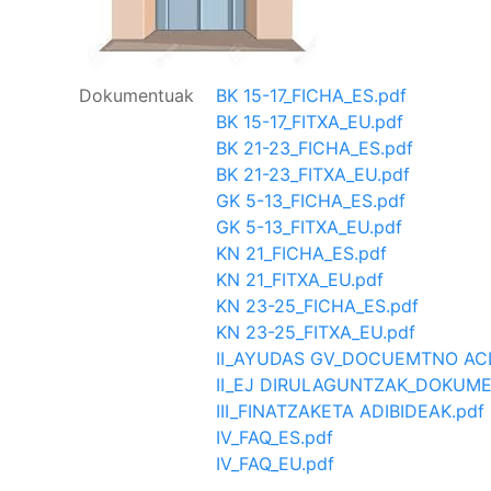
Dokumentuak
BK 15-17_FICHA_ES.pdf
BK 15-17_FITXA_EU.pdf
BK 21-23_FICHA_ES.pdf
BK 21-23_FITXA_EU.pdf
GK 5-13_FICHA_ES.pdf
GK 5-13_FITXA_EU.pdf
KN 21_FICHA_ES.pdf
KN 21_FITXA_EU.pdf
KN 23-25_FICHA_ES.pdf
KN 23-25_FITXA_EU.pdf
II_AYUDAS GV_DOCUEMTNO ACL
II_EJ DIRULAGUNTZAK_DOKUME
III_FINATZAKETA ADIBIDEAK.pdf
IV_FAQ_ES.pdf
IV_FAQ_EU.pdf