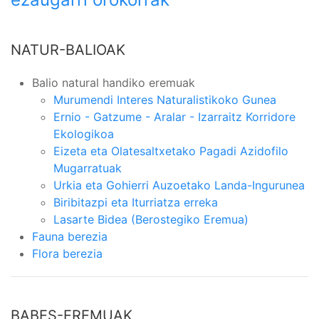
NATUR-BALIOAK
Balio natural handiko eremuak
Murumendi Interes Naturalistikoko Gunea
Ernio - Gatzume - Aralar - Izarraitz Korridore
Ekologikoa
Eizeta eta Olatesaltxetako Pagadi Azidofilo
Mugarratuak
Urkia eta Gohierri Auzoetako Landa-Ingurunea
Biribitazpi eta Iturriatza erreka
Lasarte Bidea (Berostegiko Eremua)
Fauna berezia
Flora berezia
BABES-EREMUAK