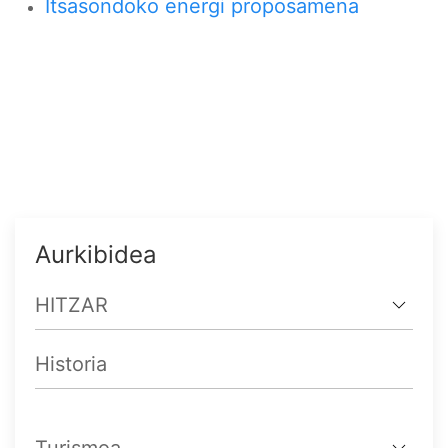
Itsasondoko energi proposamena
Aurkibidea
HITZAR
Historia