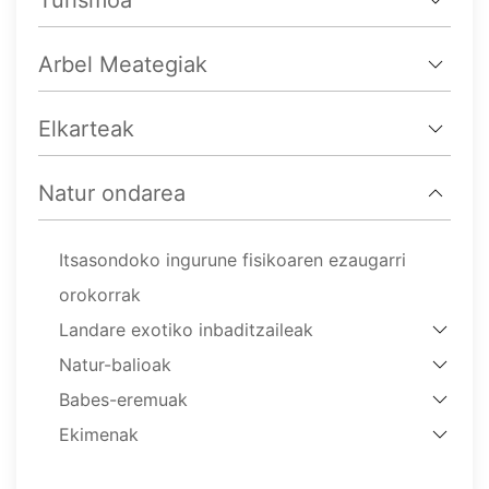
Turismoa
Arbel Meategiak
Elkarteak
Natur ondarea
Itsasondoko ingurune fisikoaren ezaugarri
orokorrak
Landare exotiko inbaditzaileak
Natur-balioak
Babes-eremuak
Ekimenak