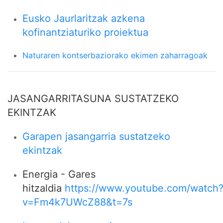
Eusko Jaurlaritzak azkena
kofinantziaturiko proiektua
Naturaren kontserbaziorako ekimen zaharragoak
JASANGARRITASUNA SUSTATZEKO
EKINTZAK
Garapen jasangarria sustatzeko
ekintzak
Energia - Gares
hitzaldia
https://www.youtube.com/watch
v=Fm4k7UWcZ88&t=7s