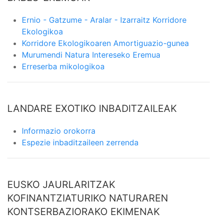
Ernio - Gatzume - Aralar - Izarraitz Korridore
Ekologikoa
Korridore Ekologikoaren Amortiguazio-gunea
Murumendi Natura Intereseko Eremua
Erreserba mikologikoa
LANDARE EXOTIKO INBADITZAILEAK
Informazio orokorra
Espezie inbaditzaileen zerrenda
EUSKO JAURLARITZAK
KOFINANTZIATURIKO NATURAREN
KONTSERBAZIORAKO EKIMENAK