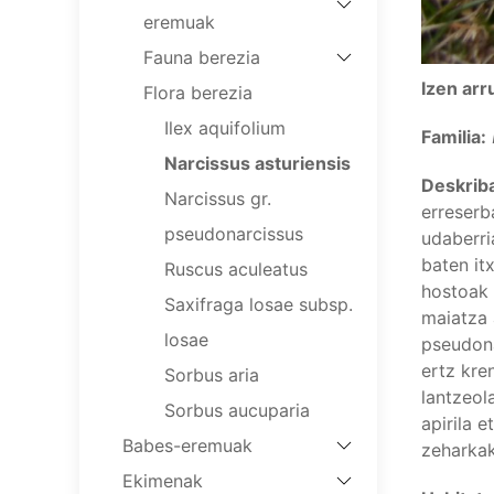
eremuak
Fauna berezia
Izen arr
Flora berezia
Ilex aquifolium
Familia:
Narcissus asturiensis
Deskrib
Narcissus gr.
erreserb
pseudonarcissus
udaberri
baten it
Ruscus aculeatus
hostoak 
Saxifraga losae subsp.
maiatza 
losae
pseudona
ertz kre
Sorbus aria
lantzeola
Sorbus aucuparia
apirila 
Babes-eremuak
zeharkak
Ekimenak