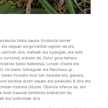
rraboila txikia dauka. Erraboila horrek
n eta neguan sorgorraldian egoten da eta
 jaiotzen dira, meheak eta luzangak, eta teila
ko zurtoina) eratzen da. Gutxi gora-behera
 braktea batez babestua. Loreak otsaila eta
,5) cm baino txikiagoak eta Narcissus gr.
 baten itxurako hodi bat daukate eta, gainera,
lore berdina duten sepalo eta petaloak) 6 dira eta
oinean itsatsita dituzte. Obarioa inferoa da, eta
ra duen kapsula berdexka bilakatzen da,
ak eta lodikoteak dira.