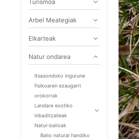
Turismoa
Arbel Meategiak
Elkarteak
Natur ondarea
Itsasondoko ingurune
fisikoaren ezaugarri
orokorrak
Landare exotiko
inbaditzaileak
Natur-balioak
Balio natural handiko