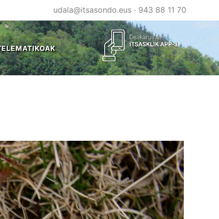
udala@itsasondo.eus
·
943 88 11 70
TELEMATIKOAK