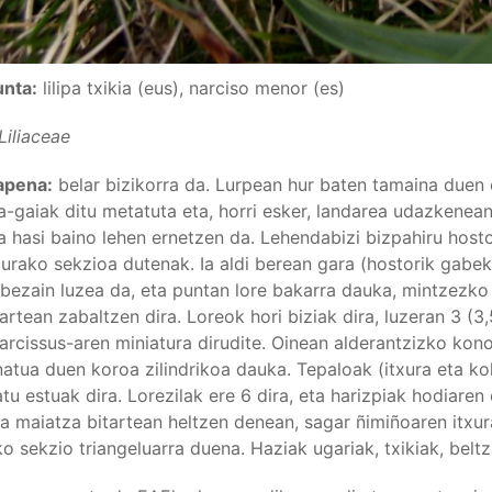
unta:
lilipa txikia (eus), narciso menor (es)
Liliaceae
apena:
belar bizikorra da. Lurpean hur baten tamaina duen e
a-gaiak ditu metatuta eta, horri esker, landarea udazkenea
a hasi baino lehen ernetzen da. Lehendabizi bizpahiru hosto
xurako sekzioa dutenak. Ia aldi berean gara (hostorik gabe
bezain luzea da, eta puntan lore bakarra dauka, mintzezko
artean zabaltzen dira. Loreok hori biziak dira, luzeran 3 (3
rcissus-aren miniatura dirudite. Oinean alderantzizko kono
natua duen koroa zilindrikoa dauka. Tepaloak (itxura eta ko
tu estuak dira. Lorezilak ere 6 dira, eta harizpiak hodiaren 
eta maiatza bitartean heltzen denean, sagar ñimiñoaren itxu
o sekzio triangeluarra duena. Haziak ugariak, txikiak, beltz