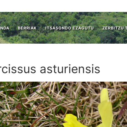
ENDA
BERRIAK
ITSASONDO EZAGUTU
ZERBITZU 
cissus asturiensis