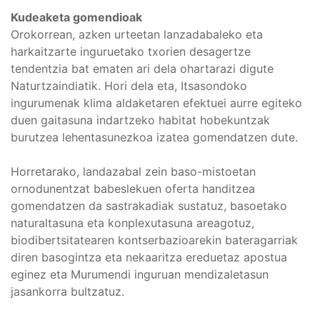
Kudeaketa gomendioak
Orokorrean, azken urteetan lanzadabaleko eta
harkaitzarte inguruetako txorien desagertze
tendentzia bat ematen ari dela ohartarazi digute
Naturtzaindiatik. Hori dela eta, Itsasondoko
ingurumenak klima aldaketaren efektuei aurre egiteko
duen gaitasuna indartzeko habitat hobekuntzak
burutzea lehentasunezkoa izatea gomendatzen dute.
Horretarako, landazabal zein baso-mistoetan
ornodunentzat babeslekuen oferta handitzea
gomendatzen da sastrakadiak sustatuz, basoetako
naturaltasuna eta konplexutasuna areagotuz,
biodibertsitatearen kontserbazioarekin bateragarriak
diren basogintza eta nekaaritza ereduetaz apostua
eginez eta Murumendi inguruan mendizaletasun
jasankorra bultzatuz.