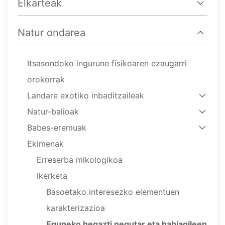
Elkarteak
Natur ondarea
Itsasondoko ingurune fisikoaren ezaugarri
orokorrak
Landare exotiko inbaditzaileak
Natur-balioak
Babes-eremuak
Ekimenak
Erreserba mikologikoa
Ikerketa
Basoetako interesezko elementuen
karakterizazioa
Eguneko hegazti negutar eta habiagileen