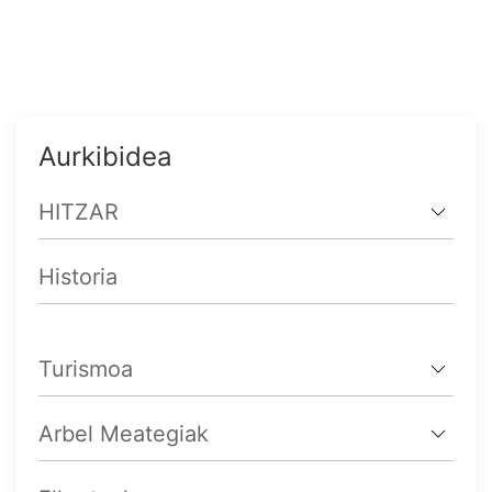
Aurkibidea
HITZAR
Historia
Turismoa
Arbel Meategiak