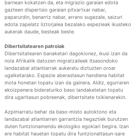
barnean kokatzen da, eta migrazio garaian edota
gazteen dispertsio garaian pitxartxar nabar,
paparurdin, benarriz nabar, arrano sugezale, saizuri
edota zapelatz liztorjalea bezalako espezieak ikusteko
aukerak daude, besteak beste.
Dibertsitatearen patroiak
Dibertsitatearen banaketari dagokionez, ikusi izan da
nola Afrikatik datozen migratzaileek Itsasondoko
landazabal atlantiarrak aukeratu diztuzten oroar
ugalketarako. Espezie aberastasun handiena habitat
mota honetan topatu izan da gainera. Aldiz, egurraren
ekoizpenera bideraturiko baso landaketetan topatu
dira ugaritasun pobreenak, dibertsitate txikienarekin.
Azpimarratu behar da baso-misto autoktono eta
landazabal atlantiarren garrantzia hegaztiek burutzen
duten funtzionamendu ekologiko egokiari begira. Izan
ere habitat hauetan topatu dira funtzionaltasun-sare