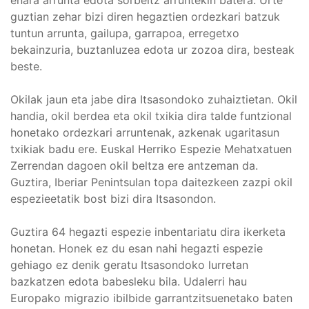
guztian zehar bizi diren hegaztien ordezkari batzuk
tuntun arrunta, gailupa, garrapoa, erregetxo
bekainzuria, buztanluzea edota ur zozoa dira, besteak
beste.
Okilak jaun eta jabe dira Itsasondoko zuhaiztietan. Okil
handia, okil berdea eta okil txikia dira talde funtzional
honetako ordezkari arruntenak, azkenak ugaritasun
txikiak badu ere. Euskal Herriko Espezie Mehatxatuen
Zerrendan dagoen okil beltza ere antzeman da.
Guztira, Iberiar Penintsulan topa daitezkeen zazpi okil
espezieetatik bost bizi dira Itsasondon.
Guztira 64 hegazti espezie inbentariatu dira ikerketa
honetan. Honek ez du esan nahi hegazti espezie
gehiago ez denik geratu Itsasondoko lurretan
bazkatzen edota babesleku bila. Udalerri hau
Europako migrazio ibilbide garrantzitsuenetako baten