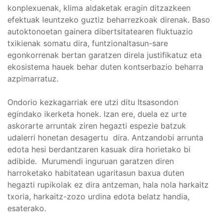
konplexuenak, klima aldaketak eragin ditzazkeen
efektuak leuntzeko guztiz beharrezkoak direnak. Baso
autoktonoetan gainera dibertsitatearen fluktuazio
txikienak somatu dira, funtzionaltasun-sare
egonkorrenak bertan garatzen direla justifikatuz eta
ekosistema hauek behar duten kontserbazio beharra
azpimarratuz.
Ondorio kezkagarriak ere utzi ditu Itsasondon
egindako ikerketa honek. Izan ere, duela ez urte
askorarte arruntak ziren hegazti espezie batzuk
udalerri honetan desagertu dira. Antzandobi arrunta
edota hesi berdantzaren kasuak dira horietako bi
adibide. Murumendi inguruan garatzen diren
harroketako habitatean ugaritasun baxua duten
hegazti rupikolak ez dira antzeman, hala nola harkaitz
txoria, harkaitz-zozo urdina edota belatz handia,
esaterako.