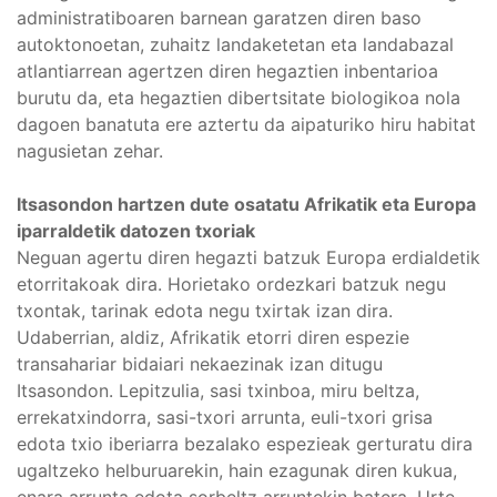
administratiboaren barnean garatzen diren baso
autoktonoetan, zuhaitz landaketetan eta landabazal
atlantiarrean agertzen diren hegaztien inbentarioa
burutu da, eta hegaztien dibertsitate biologikoa nola
dagoen banatuta ere aztertu da aipaturiko hiru habitat
nagusietan zehar.
Itsasondon hartzen dute osatatu Afrikatik eta Europa
iparraldetik datozen txoriak
Neguan agertu diren hegazti batzuk Europa erdialdetik
etorritakoak dira. Horietako ordezkari batzuk negu
txontak, tarinak edota negu txirtak izan dira.
Udaberrian, aldiz, Afrikatik etorri diren espezie
transahariar bidaiari nekaezinak izan ditugu
Itsasondon. Lepitzulia, sasi txinboa, miru beltza,
errekatxindorra, sasi-txori arrunta, euli-txori grisa
edota txio iberiarra bezalako espezieak gerturatu dira
ugaltzeko helburuarekin, hain ezagunak diren kukua,
enara arrunta edota sorbeltz arruntekin batera. Urte