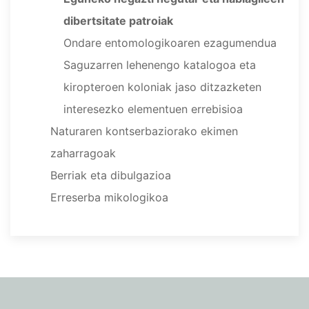
dibertsitate patroiak
Ondare entomologikoaren ezagumendua
Saguzarren lehenengo katalogoa eta
kiropteroen koloniak jaso ditzazketen
interesezko elementuen errebisioa
Naturaren kontserbaziorako ekimen
zaharragoak
Berriak eta dibulgazioa
Erreserba mikologikoa