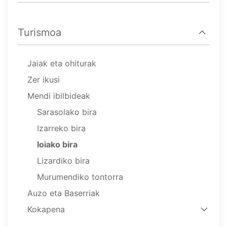
Turismoa
Jaiak eta ohiturak
Zer ikusi
Mendi ibilbideak
Sarasolako bira
Izarreko bira
Ioiako bira
Lizardiko bira
Murumendiko tontorra
Auzo eta Baserriak
Kokapena