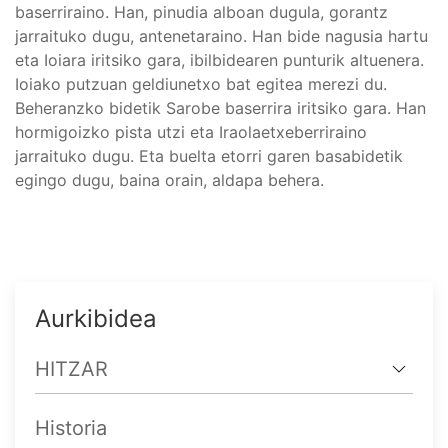
baserriraino. Han, pinudia alboan dugula, gorantz
jarraituko dugu, antenetaraino. Han bide nagusia hartu
eta Ioiara iritsiko gara, ibilbidearen punturik altuenera.
Ioiako putzuan geldiunetxo bat egitea merezi du.
Beheranzko bidetik Sarobe baserrira iritsiko gara. Han
hormigoizko pista utzi eta Iraolaetxeberriraino
jarraituko dugu. Eta buelta etorri garen basabidetik
egingo dugu, baina orain, aldapa behera.
Aurkibidea
HITZAR
Historia