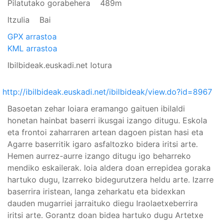
Pilatutako gorabehera
489m
Itzulia
Bai
GPX arrastoa
KML arrastoa
Ibilbideak.euskadi.net lotura
http://ibilbideak.euskadi.net/ibilbideak/view.do?id=8967
Basoetan zehar Ioiara eramango gaituen ibilaldi
honetan hainbat baserri ikusgai izango ditugu. Eskola
eta frontoi zaharraren artean dagoen pistan hasi eta
Agarre baserritik igaro asfaltozko bidera iritsi arte.
Hemen aurrez-aurre izango ditugu igo beharreko
mendiko eskailerak. Ioia aldera doan errepidea goraka
hartuko dugu, Izarreko bidegurutzera heldu arte. Izarre
baserrira iristean, langa zeharkatu eta bidexkan
dauden mugarriei jarraituko diegu Iraolaetxeberrira
iritsi arte. Gorantz doan bidea hartuko dugu Artetxe