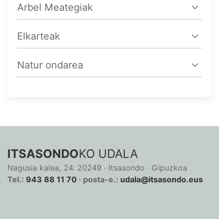
Arbel Meategiak
Elkarteak
Natur ondarea
ITSASONDO
KO UDALA
Nagusia kalea, 24. 20249 · Itsasondo · Gipuzkoa
Tel.:
943 88 11 70
· posta-e.:
udala@itsasondo.eus