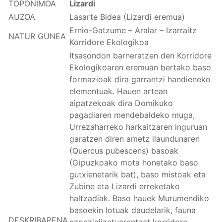
TOPONIMOA
Lizardi
AUZOA
Lasarte Bidea (Lizardi eremua)
Ernio-Gatzume – Aralar – Izarraitz
NATUR GUNEA
Korridore Ekologikoa
Itsasondon barneratzen den Korridore
Ekologikoaren eremuan bertako baso
formazioak dira garrantzi handieneko
elementuak. Hauen artean
aipatzekoak dira Domikuko
pagadiaren mendebaldeko muga,
Urrezaharreko harkaitzaren inguruan
garatzen diren ametz ilaundunaren
(Quercus pubescens) basoak
(Gipuzkoako mota honetako baso
gutxienetarik bat), baso mistoak eta
Zubine eta Lizardi erreketako
haltzadiak. Baso hauek Murumendiko
basoekin lotuak daudelarik, fauna
DESKRIBAPENA