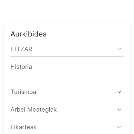
Aurkibidea
HITZAR
Historia
Turismoa
Arbel Meategiak
Elkarteak