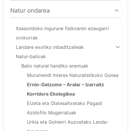
Natur ondarea
Itsasondoko ingurune fisikoaren ezaugarri
orokorrak
Landare exotiko inbaditzaileak
Natur-balioak
Balio natural handiko eremuak
Murumendi Interes Naturalistikoko Gunea
Ernio-Gatzume – Aralar – Izarraitz
Korridore Ekologikoa
Eizeta eta Olatesaltxetako Pagadi
Azidofilo Mugarratuak
Urkia eta Gohierri Auzoetako Landa-