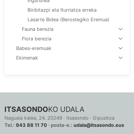
Ingurunea
Biribitazpi eta Iturriatza erreka
Lasarte Bidea (Berostegiko Eremua)
Fauna berezia
Flora berezia
Babes-eremuak
Ekimenak
ITSASONDO
KO UDALA
Nagusia kalea, 24. 20249 · Itsasondo · Gipuzkoa
Tel.:
943 88 11 70
· posta-e.:
udala@itsasondo.eus