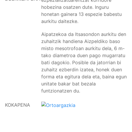
ezpezializatuarentzat korridore
hobezina osatzen dute. Inguru
honetan gainera 13 espezie babestu
aurkitu daitezke.
Aipatzekoa da Itsasondon aurkitu den
zuhaitzik handiena Aizpeldiko baso
misto mesotrofoan aurkitu dela, 6 m-
tako diametroa duen pago mugarratu
bati dagokio. Posible da jatorrian bi
zuhaitz ezberdin izatea, honek duen
forma eta egitura dela eta, baina egun
unitate bakar bat bezala
funtzionatzen du.
KOKAPENA