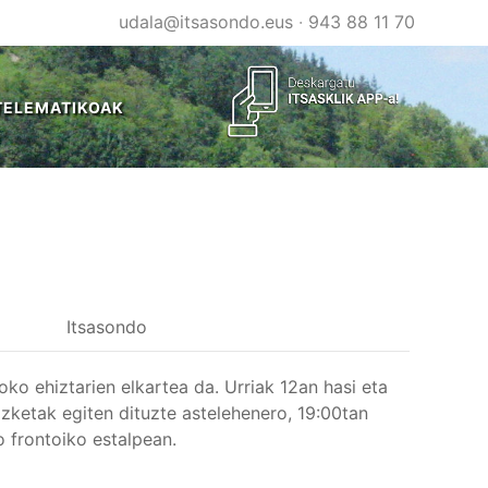
udala@itsasondo.eus
·
943 88 11 70
TELEMATIKOAK
Itsasondo
oko ehiztarien elkartea da. Urriak 12an hasi eta
zketak egiten dituzte astelehenero, 19:00tan
o frontoiko estalpean.