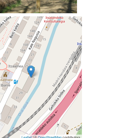
Leaflet
| ©
OpenStreetMap
contributors