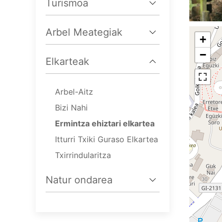
Turismoa
Arbel Meategiak
+
−
Elkarteak
Arbel-Aitz
Bizi Nahi
Ermintza ehiztari elkartea
Itturri Txiki Guraso Elkartea
Txirrindularitza
Natur ondarea