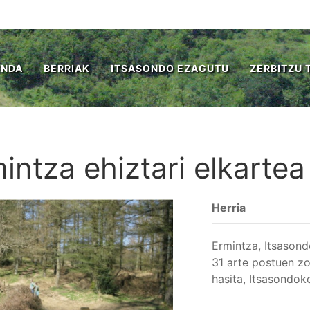
ENDA
BERRIAK
ITSASONDO EZAGUTU
ZERBITZU 
intza ehiztari elkartea
Herria
Ermintza, Itsasond
31 arte postuen zo
hasita, Itsasondok