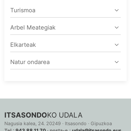
Turismoa
Arbel Meategiak
Elkarteak
Natur ondarea
ITSASONDO
KO UDALA
Nagusia kalea, 24. 20249 · Itsasondo · Gipuzkoa
Tel.:
943 88 11 70
· posta-e.:
udala@itsasondo.eus