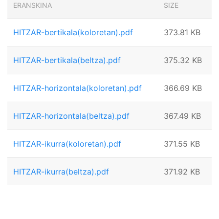
ERANSKINA
SIZE
HITZAR-bertikala(koloretan).pdf
373.81 KB
HITZAR-bertikala(beltza).pdf
375.32 KB
HITZAR-horizontala(koloretan).pdf
366.69 KB
HITZAR-horizontala(beltza).pdf
367.49 KB
HITZAR-ikurra(koloretan).pdf
371.55 KB
HITZAR-ikurra(beltza).pdf
371.92 KB