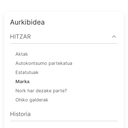
Aurkibidea
HITZAR
Aktak
Autokontsumo partekatua
Estatutuak
Marka
Nork har dezake parte?
Ohiko galderak
Historia