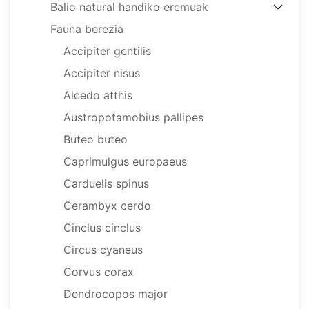
Balio natural handiko eremuak
Fauna berezia
Accipiter gentilis
Accipiter nisus
Alcedo atthis
Austropotamobius pallipes
Buteo buteo
Caprimulgus europaeus
Carduelis spinus
Cerambyx cerdo
Cinclus cinclus
Circus cyaneus
Corvus corax
Dendrocopos major