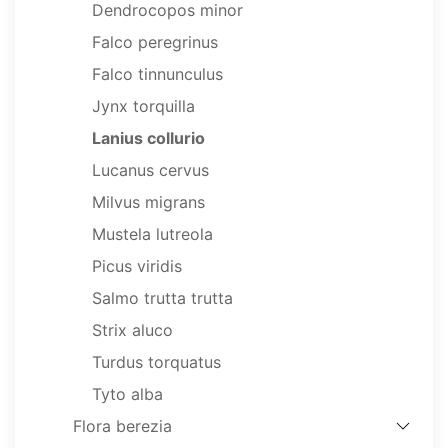
Dendrocopos minor
Falco peregrinus
Falco tinnunculus
Jynx torquilla
Lanius collurio
Lucanus cervus
Milvus migrans
Mustela lutreola
Picus viridis
Salmo trutta trutta
Strix aluco
Turdus torquatus
Tyto alba
Flora berezia