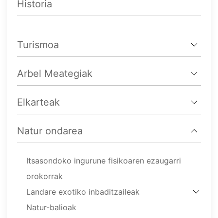
Historia
Turismoa
Arbel Meategiak
Elkarteak
Natur ondarea
Itsasondoko ingurune fisikoaren ezaugarri
orokorrak
Landare exotiko inbaditzaileak
Natur-balioak