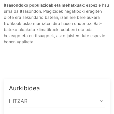
Itsasondoko populazioak eta mehatxuak:
espezie hau
urria da Itsasondon. Plagizidek negatiboki eragiten
diote era sekundario batean, izan ere bere aukera
trofikoak asko murrizten dira hauen ondorioz. Bat-
bateko aldaketa klimatikoek, udaberri eta uda
hezeago eta euritsuagoek, asko jaisten dute espezie
honen ugalketa.
Aurkibidea
HITZAR