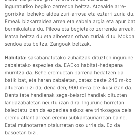
inguraturiko begiko zerrenda beltza. Atzealde arre-
gorrixka, beheko aldea zuri-arrosa eta eztarri zuria du.
Emeak bizkarraldea arrea eta sabela argia eta apur bat
bermikulatua du. Pileoa eta begietako zerrenda arreak.
Isatsa beltza du eta alboetan orban zuriak ditu. Mokoa
sendoa eta beltza. Zangoak beltzak.
Habitata:
sakabanatutako zuhaitzak dituzten ingurune
zabaletako espeziea da. EAEko habitat-hedapena
murritza da. Behe eremuetan barrena hedatzen da
batik bat, eta haran zabaletan, batez beste 245 m-ko
altueran bizi da; dena den, 900 m-ra ere ikusi izan da.
Dentsitate handienak sega-belardi handiak dituzten
landazabaletan neurtu izan dira. Ingurune horretan
baieztatu izan da espeziea askoz ere trinkoagoa dela
eremu atlantiarrean eremu subkantauriarrean baino.
Estai muinotarren otalurretan oso urria da. Ez da
basoetan bizi.