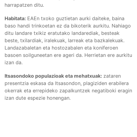
harrapatzen ditu.
Habitata:
EAEn txoko guztietan aurki daiteke, baina
baso handi trinkoetan ez da bikoterik aurkitu. Nahiago
ditu landare txikiz eratutako landarediak, besteak
beste, txilardiak, iralekuak, larreak eta bazkalekuak.
Landazabaletan eta hostozabalen eta koniferoen
basoen soilguneetan ere ageri da. Herrietan ere aurkitu
izan da.
Itsasondoko populazioak eta mehatxuak:
zataren
presentzia eskasa da Itsasondon, plagiziden erabilera
okerrak eta errepideko zapalkuntzek negatiboki eragin
izan dute espezie honengan.