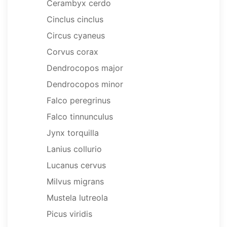
Cerambyx cerdo
Cinclus cinclus
Circus cyaneus
Corvus corax
Dendrocopos major
Dendrocopos minor
Falco peregrinus
Falco tinnunculus
Jynx torquilla
Lanius collurio
Lucanus cervus
Milvus migrans
Mustela lutreola
Picus viridis