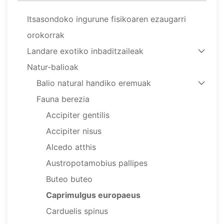
Itsasondoko ingurune fisikoaren ezaugarri
orokorrak
Landare exotiko inbaditzaileak
Natur-balioak
Balio natural handiko eremuak
Fauna berezia
Accipiter gentilis
Accipiter nisus
Alcedo atthis
Austropotamobius pallipes
Buteo buteo
Caprimulgus europaeus
Carduelis spinus