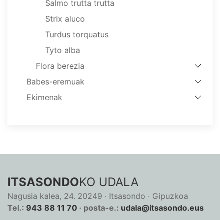
Salmo trutta trutta
Strix aluco
Turdus torquatus
Tyto alba
Flora berezia
Babes-eremuak
Ekimenak
ITSASONDO
KO UDALA
Nagusia kalea, 24. 20249 · Itsasondo · Gipuzkoa
Tel.:
943 88 11 70
· posta-e.:
udala@itsasondo.eus