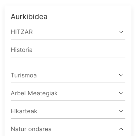
Aurkibidea
HITZAR
Historia
Turismoa
Arbel Meategiak
Elkarteak
Natur ondarea