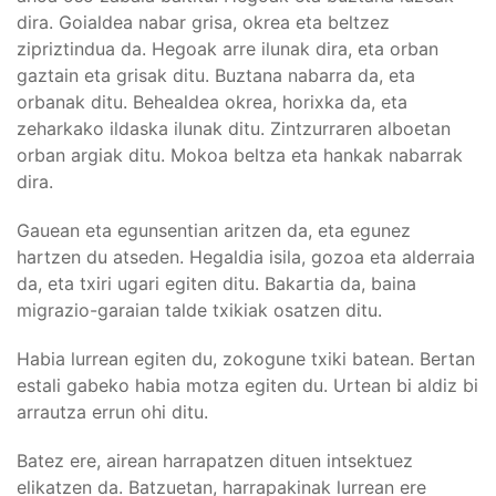
dira. Goialdea nabar grisa, okrea eta beltzez
zipriztindua da. Hegoak arre ilunak dira, eta orban
gaztain eta grisak ditu. Buztana nabarra da, eta
orbanak ditu. Behealdea okrea, horixka da, eta
zeharkako ildaska ilunak ditu. Zintzurraren alboetan
orban argiak ditu. Mokoa beltza eta hankak nabarrak
dira.
Gauean eta egunsentian aritzen da, eta egunez
hartzen du atseden. Hegaldia isila, gozoa eta alderraia
da, eta txiri ugari egiten ditu. Bakartia da, baina
migrazio-garaian talde txikiak osatzen ditu.
Habia lurrean egiten du, zokogune txiki batean. Bertan
estali gabeko habia motza egiten du. Urtean bi aldiz bi
arrautza errun ohi ditu.
Batez ere, airean harrapatzen dituen intsektuez
elikatzen da. Batzuetan, harrapakinak lurrean ere