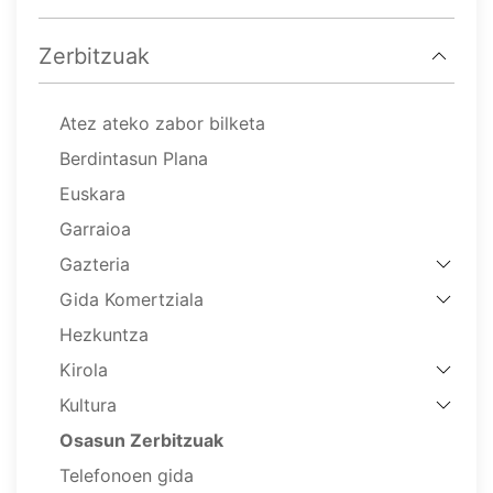
Zerbitzuak
Atez ateko zabor bilketa
Berdintasun Plana
Euskara
Garraioa
Gazteria
Gida Komertziala
Hezkuntza
Kirola
Kultura
Osasun Zerbitzuak
Telefonoen gida