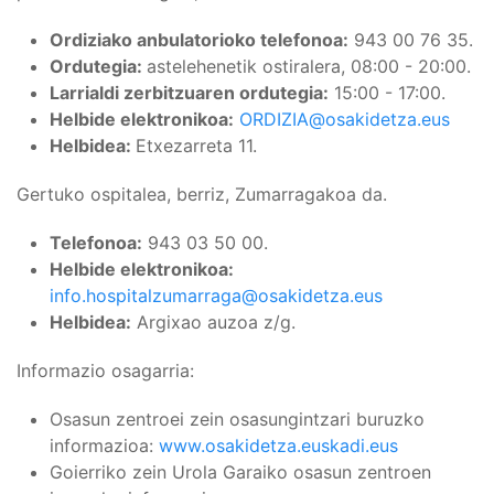
Ordiziako anbulatorioko telefonoa:
943 00 76 35.
Ordutegia:
astelehenetik ostiralera, 08:00 - 20:00.
Larrialdi zerbitzuaren ordutegia:
15:00 - 17:00.
Helbide elektronikoa:
ORDIZIA@osakidetza.eus
Helbidea:
Etxezarreta 11.
Gertuko ospitalea, berriz, Zumarragakoa da.
Telefonoa:
943 03 50 00.
Helbide elektronikoa:
info.hospitalzumarraga@osakidetza.eus
Helbidea:
Argixao auzoa z/g.
Informazio osagarria:
Osasun zentroei zein osasungintzari buruzko
informazioa:
www.osakidetza.euskadi.eus
Goierriko zein Urola Garaiko osasun zentroen