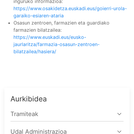
inguruko informazioa:
https://www.osakidetza.euskadi.eus/goierri-urola-
garaiko-esiaren-ataria
Osasun zentroen, farmazien eta guardiako
farmazien bilatzailea:
https://www.euskadi.eus/eusko-
jaurlaritza/farmazia-osasun-zentroen-
bilatzailea/hasiera/
Aurkibidea
Tramiteak
Udal Administrazioa