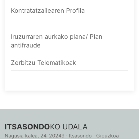
Kontratatzailearen Profila
Iruzurraren aurkako plana/ Plan
antifraude
Zerbitzu Telematikoak
ITSASONDO
KO UDALA
Nagusia kalea, 24. 20249 · Itsasondo · Gipuzkoa