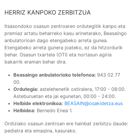
HERRIZ KANPOKO ZERBITZUA
Itsasondoko osasun zentroaren ordutegitik kanpo eta
premiaz artatu beharreko kasu arinetarako, Beasaingo
anbulatorioan dago etengabeko arreta gunea.
Etengabeko arreta gunera joateko, ez da hitzordurik
behar. Osasun txartela (OTI) eta nortasun agiria
bakarrik eraman behar dira.
Beasaingo anbulatorioko telefonoa:
943 02 77
00.
Ordutegia:
astelehenetik ostiralera, 17:00 - 08:00.
Asteburuetan eta jai egunetan, 00:00 - 24:00.
Helbide elektronikoa:
BEASAIN@osakidetza.eus
Helbidea:
Bernedo Enea 1.
Ordiziako osasun zentroan ere hainbat zerbitzu daude:
pediatra eta emagina, kasurako.