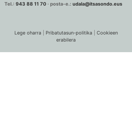
Tel.:
943 88 11 70
· posta-e.:
udala@itsasondo.eus
Lege oharra
|
Pribatutasun-politika
|
Cookieen
erabilera