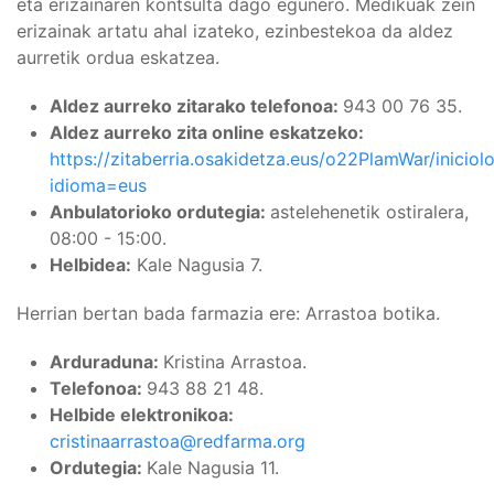
eta erizainaren kontsulta dago egunero. Medikuak zein
erizainak artatu ahal izateko, ezinbestekoa da aldez
aurretik ordua eskatzea.
Aldez aurreko zitarako telefonoa:
943 00 76 35.
Aldez aurreko zita online eskatzeko:
https://zitaberria.osakidetza.eus/o22PlamWar/iniciol
idioma=eus
Anbulatorioko ordutegia:
astelehenetik ostiralera,
08:00 - 15:00.
Helbidea:
Kale Nagusia 7.
Herrian bertan bada farmazia ere: Arrastoa botika.
Arduraduna:
Kristina Arrastoa.
Telefonoa:
943 88 21 48.
Helbide elektronikoa:
cristinaarrastoa@redfarma.org
Ordutegia:
Kale Nagusia 11.