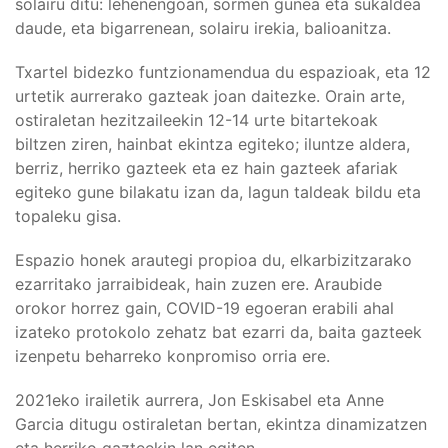
solairu ditu: lehenengoan, sormen gunea eta sukaldea
daude, eta bigarrenean, solairu irekia, balioanitza.
Txartel bidezko funtzionamendua du espazioak, eta 12
urtetik aurrerako gazteak joan daitezke. Orain arte,
ostiraletan hezitzaileekin 12-14 urte bitartekoak
biltzen ziren, hainbat ekintza egiteko; iluntze aldera,
berriz, herriko gazteek eta ez hain gazteek afariak
egiteko gune bilakatu izan da, lagun taldeak bildu eta
topaleku gisa.
Espazio honek arautegi propioa du, elkarbizitzarako
ezarritako jarraibideak, hain zuzen ere. Araubide
orokor horrez gain, COVID-19 egoeran erabili ahal
izateko protokolo zehatz bat ezarri da, baita gazteek
izenpetu beharreko konpromiso orria ere.
2021eko irailetik aurrera, Jon Eskisabel eta Anne
Garcia ditugu ostiraletan bertan, ekintza dinamizatzen