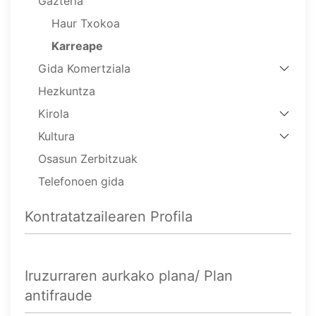
Gazteria
Haur Txokoa
Karreape
Gida Komertziala
Hezkuntza
Kirola
Kultura
Osasun Zerbitzuak
Telefonoen gida
Kontratatzailearen Profila
Iruzurraren aurkako plana/ Plan
antifraude