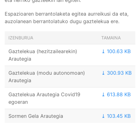
eta herriko gazteekin lan egiten.
Espazioaren berrantolaketa egitea aurreikusi da eta,
auzolanean berrantolatuko dugu gaztelekua ere.
IZENBURUA
TAMAINA
Gaztelekua (hezitzailearekin)
⤓ 100.63 KB
Arautegia
Gaztelekua (modu autonomoan)
⤓ 300.93 KB
Arautegia
Gaztelekua Arautegia Covid19
⤓ 613.88 KB
egoeran
Sormen Gela Arautegia
⤓ 103.45 KB