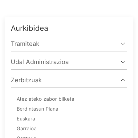
Aurkibidea
Tramiteak
Udal Administrazioa
Zerbitzuak
Atez ateko zabor bilketa
Berdintasun Plana
Euskara
Garraioa