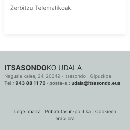
Zerbitzu Telematikoak
ITSASONDO
KO UDALA
Nagusia kalea, 24. 20249 · Itsasondo · Gipuzkoa
Tel.:
943 88 11 70
· posta-e.:
udala@itsasondo.eus
Lege oharra
|
Pribatutasun-politika
|
Cookieen
erabilera