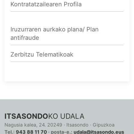
Kontratatzailearen Profila
Iruzurraren aurkako plana/ Plan
antifraude
Zerbitzu Telematikoak
ITSASONDO
KO UDALA
Nagusia kalea, 24. 20249 · Itsasondo · Gipuzkoa
Tel.:
943 88 11 70
· posta-e.:
udala@itsasondo.eus