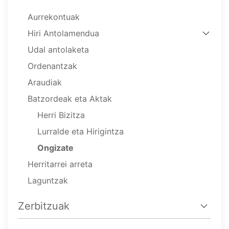
Aurrekontuak
Hiri Antolamendua
Udal antolaketa
Ordenantzak
Araudiak
Batzordeak eta Aktak
Herri Bizitza
Lurralde eta Hirigintza
Ongizate
Herritarrei arreta
Laguntzak
Zerbitzuak