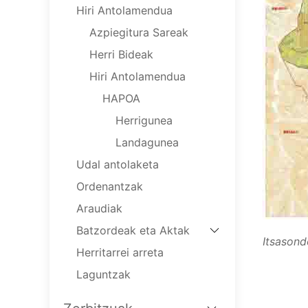
Hiri Antolamendua
Azpiegitura Sareak
Herri Bideak
Hiri Antolamendua
HAPOA
Herrigunea
Landagunea
Udal antolaketa
Ordenantzak
Araudiak
Batzordeak eta Aktak
Itsasondo
Herritarrei arreta
Laguntzak