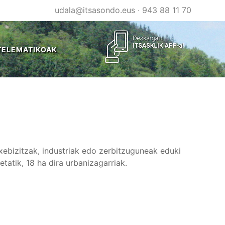
udala@itsasondo.eus
·
943 88 11 70
TELEMATIKOAK
xebizitzak, industriak edo zerbitzuguneak eduki
tatik, 18 ha dira urbanizagarriak.