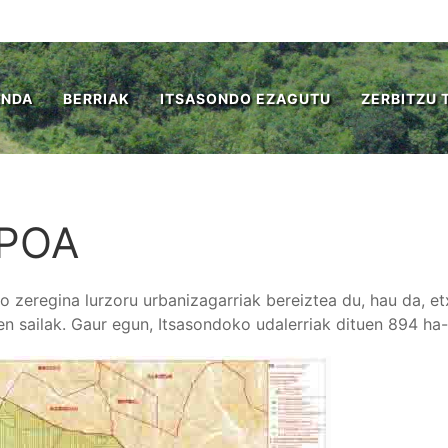
ENDA
BERRIAK
ITSASONDO EZAGUTU
ZERBITZU 
POA
o zeregina lurzoru urbanizagarriak bereiztea du, hau da, et
en sailak. Gaur egun, Itsasondoko udalerriak dituen 894 ha-e