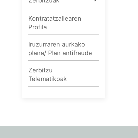
Zerbitzuak
Kontratatzailearen
Profila
Iruzurraren aurkako
plana/ Plan antifraude
Zerbitzu
Telematikoak