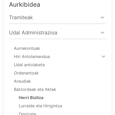
Aurkibidea
Tramiteak
Udal Administrazioa
Aurrekontuak
Hiri Antolamendua
Udal antolaketa
Ordenantzak
Araudiak
Batzordeak eta Aktak
Herri Bizitza
Lurralde eta Hirigintza
Ongizate