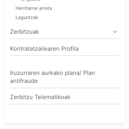
Herritarrei arreta
Laguntzak
Zerbitzuak
Kontratatzailearen Profila
Iruzurraren aurkako plana/ Plan
antifraude
Zerbitzu Telematikoak