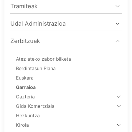
Tramiteak
Udal Administrazioa
Zerbitzuak
Atez ateko zabor bilketa
Berdintasun Plana
Euskara
Garraioa
Gazteria
Gida Komertziala
Hezkuntza
Kirola