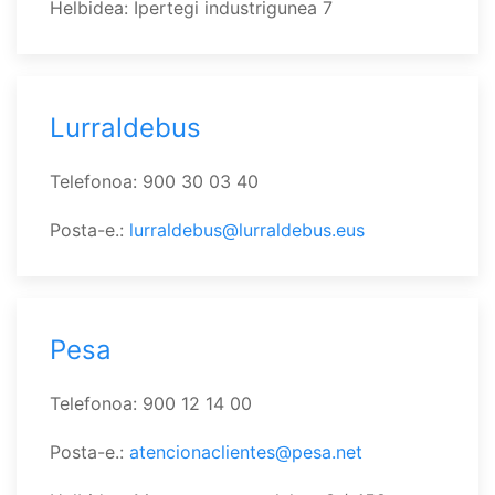
Helbidea: Ipertegi industrigunea 7
Lurraldebus
Telefonoa: 900 30 03 40
Posta-e.:
lurraldebus@lurraldebus.eus
Pesa
Telefonoa: 900 12 14 00
Posta-e.:
atencionaclientes@pesa.net