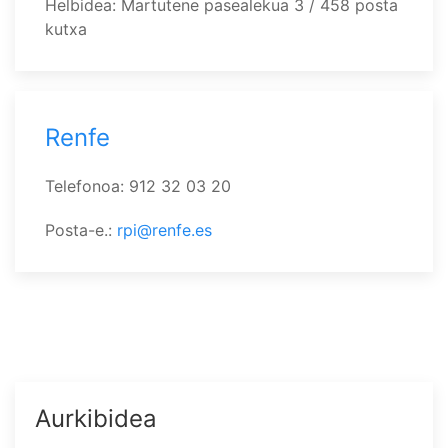
Helbidea: Martutene pasealekua 3 / 458 posta
kutxa
Renfe
Telefonoa: 912 32 03 20
Posta-e.:
rpi@renfe.es
Aurkibidea