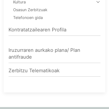
Kultura
Osasun Zerbitzuak
Telefonoen gida
Kontratatzailearen Profila
Iruzurraren aurkako plana/ Plan
antifraude
Zerbitzu Telematikoak