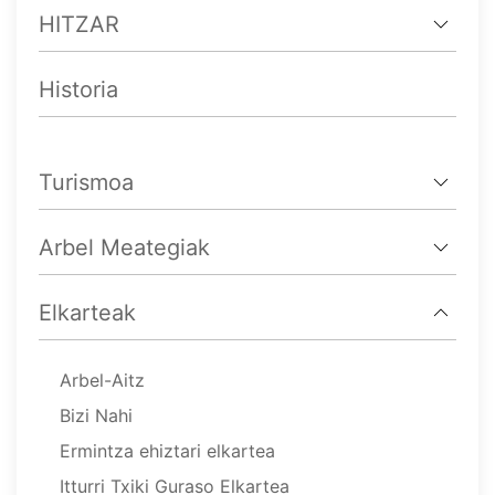
HITZAR
Historia
Turismoa
Arbel Meategiak
Elkarteak
Arbel-Aitz
Bizi Nahi
Ermintza ehiztari elkartea
Itturri Txiki Guraso Elkartea