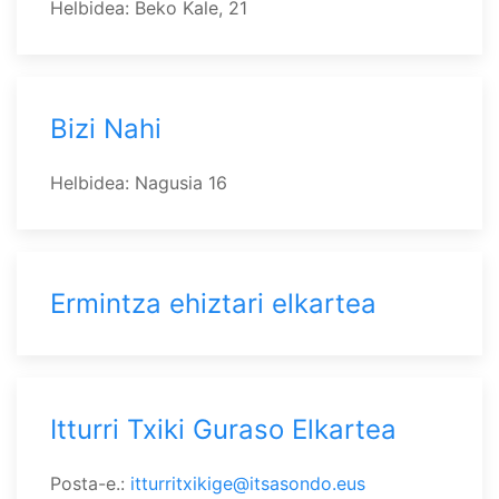
Helbidea: Beko Kale, 21
Bizi Nahi
Helbidea: Nagusia 16
Ermintza ehiztari elkartea
Itturri Txiki Guraso Elkartea
Posta-e.:
itturritxikige@itsasondo.eus