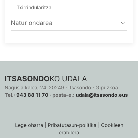
Txirrindularitza
Natur ondarea
ITSASONDO
KO UDALA
Nagusia kalea, 24. 20249 · Itsasondo · Gipuzkoa
Tel.:
943 88 11 70
· posta-e.:
udala@itsasondo.eus
Lege oharra
|
Pribatutasun-politika
|
Cookieen
erabilera