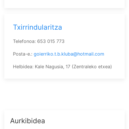
Txirrindularitza
Telefonoa: 653 015 773
Posta-e.:
goierriko.t.b.kluba@hotmail.com
Helbidea: Kale Nagusia, 17 (Zentraleko etxea)
Aurkibidea