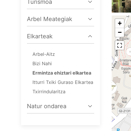
Turismoa
Arbel Meategiak
+
−
Elkarteak
Arbel-Aitz
Bizi Nahi
Ermintza ehiztari elkartea
Itturri Txiki Guraso Elkartea
Txirrindularitza
Natur ondarea