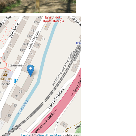
Leaflet
| ©
OpenStreetMap
contributors