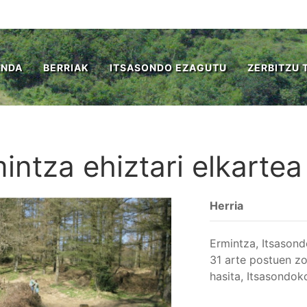
ENDA
BERRIAK
ITSASONDO EZAGUTU
ZERBITZU 
intza ehiztari elkartea
Herria
Ermintza, Itsasond
31 arte postuen zo
hasita, Itsasondok