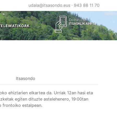
udala@itsasondo.eus
·
943 88 11 70
TELEMATIKOAK
Itsasondo
oko ehiztarien elkartea da. Urriak 12an hasi eta
zketak egiten dituzte astelehenero, 19:00tan
o frontoiko estalpean.