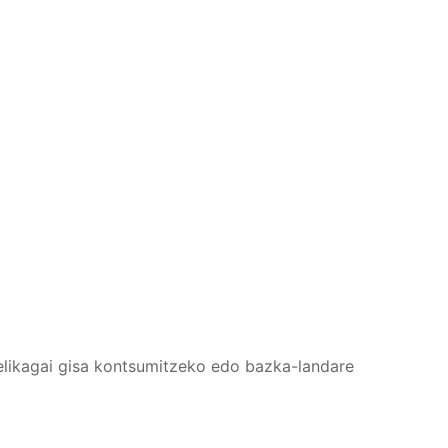
 elikagai gisa kontsumitzeko edo bazka-landare