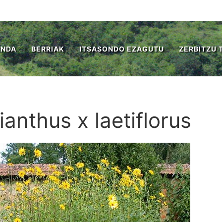
ENDA
BERRIAK
ITSASONDO EZAGUTU
ZERBITZU 
ianthus x laetiflorus