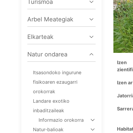
Turismoa
Arbel Meategiak
Elkarteak
Natur ondarea
Izen
zientif
Itsasondoko ingurune
fisikoaren ezaugarri
Izen a
orokorrak
Jatorri
Landare exotiko
Sarrer
inbaditzaileak
Informazio orokorra
Habita
Natur-balioak