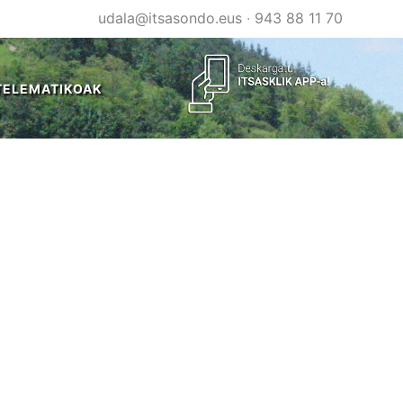
udala@itsasondo.eus
·
943 88 11 70
TELEMATIKOAK