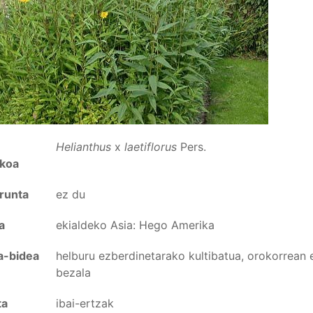
Helianthus
x
laetiflorus
Pers.
ikoa
rrunta
ez du
a
ekialdeko Asia: Hego Amerika
a-bidea
helburu ezberdinetarako kultibatua, orokorrean
bezala
ta
ibai-ertzak