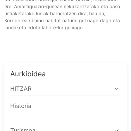
ere, Amortiguazio-gunean nekazaritzarako eta baso
ustiaketarako lurrak barneratzen dira, hau da,
Korridorean baino habitat natural gutxiago dago eta
landaketa edota labore-lur gehiago.
Aurkibidea
HITZAR
Historia
Turismoa