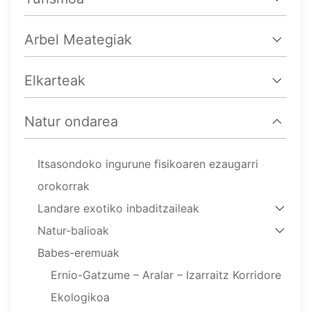
Arbel Meategiak
Elkarteak
Natur ondarea
Itsasondoko ingurune fisikoaren ezaugarri
orokorrak
Landare exotiko inbaditzaileak
Natur-balioak
Babes-eremuak
Ernio-Gatzume – Aralar – Izarraitz Korridore
Ekologikoa