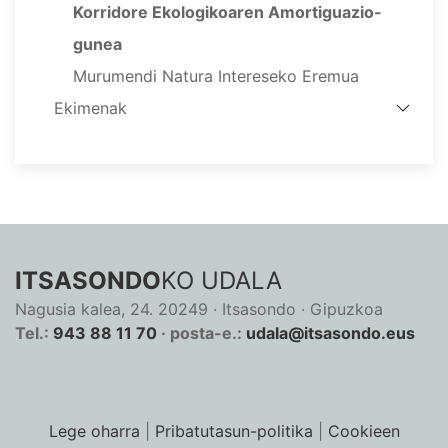
Korridore Ekologikoaren Amortiguazio-
gunea
Murumendi Natura Intereseko Eremua
Ekimenak
ITSASONDO
KO UDALA
Nagusia kalea, 24. 20249 · Itsasondo · Gipuzkoa
Tel.:
943 88 11 70
· posta-e.:
udala@itsasondo.eus
Lege oharra
|
Pribatutasun-politika
|
Cookieen