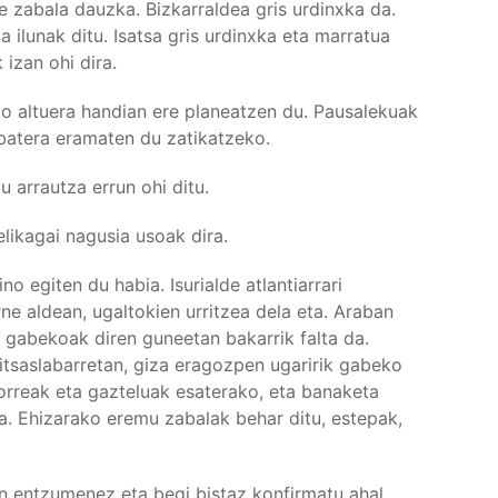
e zabala dauzka. Bizkarraldea gris urdinxka da.
a ilunak ditu. Isatsa gris urdinxka eta marratua
izan ohi dira.
ko altuera handian ere planeatzen du. Pausalekuak
n batera eramaten du zatikatzeko.
u arrautza errun ohi ditu.
elikagai nagusia usoak dira.
o egiten du habia. Isurialde atlantiarrari
ne aldean, ugaltokien urritzea dela eta. Araban
k gabekoak diren guneetan bakarrik falta da.
itsaslabarretan, giza eragozpen ugaririk gabeko
 dorreak eta gazteluak esaterako, eta banaketa
ia. Ehizarako eremu zabalak behar ditu, estepak,
n entzumenez eta begi bistaz konfirmatu ahal