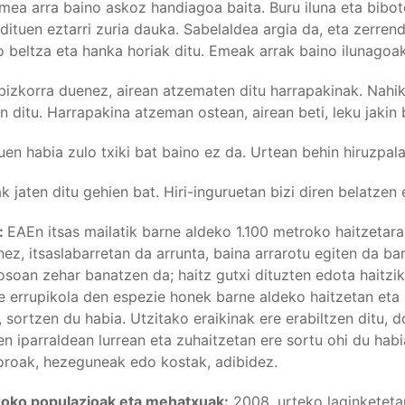
mea arra baino askoz handiagoa baita. Buru iluna eta bibot
dituen eztarri zuria dauka. Sabelaldea argia da, eta zerrend
 beltza eta hanka horiak ditu. Emeak arrak baino ilunagoak 
bizkorra duenez, airean atzematen ditu harrapakinak. Nahi
en ditu. Harrapakina atzeman ostean, airean beti, leku jaki
uen habia zulo txiki bat baino ez da. Urtean behin hiruzpala
k jaten ditu gehien bat. Hiri-inguruetan bizi diren belatzen 
:
EAEn itsas mailatik barne aldeko 1.100 metroko haitzetarain
ez, itsaslabarretan da arrunta, baina arrarotu egiten da bar
 osoan zehar banatzen da; haitz gutxi dituzten edota haitzi
e errupikola den espezie honek barne aldeko haitzetan eta 
, sortzen du habia. Utzitako eraikinak ere erabiltzen ditu,
n iparraldean lurrean eta zuhaitzetan ere sortu ohi du hab
oroak, hezeguneak edo kostak, adibidez.
doko populazioak eta mehatxuak:
2008. urteko laginketeta