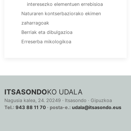
interesezko elementuen errebisioa
Naturaren kontserbaziorako ekimen
zaharragoak
Berriak eta dibulgazioa
Erreserba mikologikoa
ITSASONDO
KO UDALA
Nagusia kalea, 24. 20249 · Itsasondo · Gipuzkoa
Tel.:
943 88 11 70
· posta-e.:
udala@itsasondo.eus