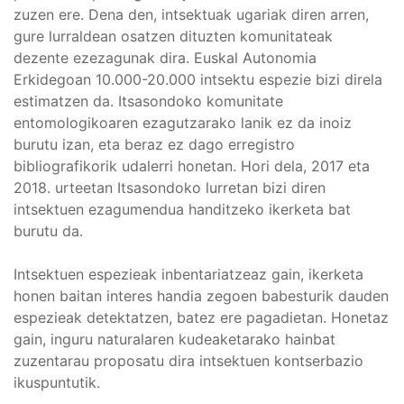
zuzen ere. Dena den, intsektuak ugariak diren arren,
gure lurraldean osatzen dituzten komunitateak
dezente ezezagunak dira. Euskal Autonomia
Erkidegoan 10.000-20.000 intsektu espezie bizi direla
estimatzen da. Itsasondoko komunitate
entomologikoaren ezagutzarako lanik ez da inoiz
burutu izan, eta beraz ez dago erregistro
bibliografikorik udalerri honetan. Hori dela, 2017 eta
2018. urteetan Itsasondoko lurretan bizi diren
intsektuen ezagumendua handitzeko ikerketa bat
burutu da.
Intsektuen espezieak inbentariatzeaz gain, ikerketa
honen baitan interes handia zegoen babesturik dauden
espezieak detektatzen, batez ere pagadietan. Honetaz
gain, inguru naturalaren kudeaketarako hainbat
zuzentarau proposatu dira intsektuen kontserbazio
ikuspuntutik.