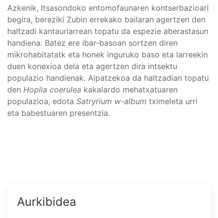
Azkenik, Itsasondoko entomofaunaren kontserbazioari
begira, bereziki Zubin errekako bailaran agertzen den
haltzadi kantauriarrean topatu da espezie aberastasun
handiena. Batez ere ibar-basoan sortzen diren
mikrohabitatatk eta honek inguruko baso eta larreekin
duen konexioa dela eta agertzen dira intsektu
populazio handienak. Aipatzekoa da haltzadian topatu
den
Hoplia coerulea
kakalardo mehatxatuaren
populazioa, edota
Satryrium w-album
tximeleta urri
eta babestuaren presentzia.
Aurkibidea