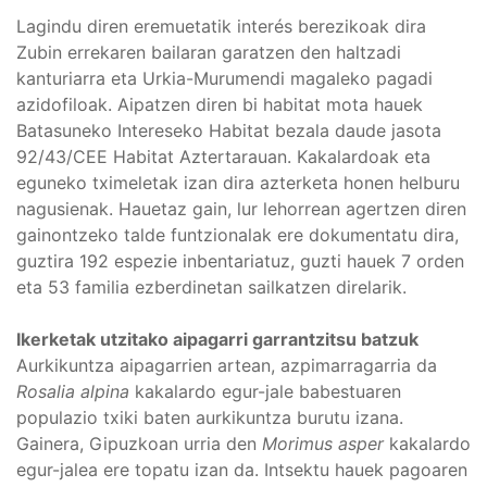
Lagindu diren eremuetatik interés berezikoak dira
Zubin errekaren bailaran garatzen den haltzadi
kanturiarra eta Urkia-Murumendi magaleko pagadi
azidofiloak. Aipatzen diren bi habitat mota hauek
Batasuneko Intereseko Habitat bezala daude jasota
92/43/CEE Habitat Aztertarauan. Kakalardoak eta
eguneko tximeletak izan dira azterketa honen helburu
nagusienak. Hauetaz gain, lur lehorrean agertzen diren
gainontzeko talde funtzionalak ere dokumentatu dira,
guztira 192 espezie inbentariatuz, guzti hauek 7 orden
eta 53 familia ezberdinetan sailkatzen direlarik.
Ikerketak utzitako aipagarri garrantzitsu batzuk
Aurkikuntza aipagarrien artean, azpimarragarria da
Rosalia alpina
kakalardo egur-jale babestuaren
populazio txiki baten aurkikuntza burutu izana.
Gainera, Gipuzkoan urria den
Morimus asper
kakalardo
egur-jalea ere topatu izan da. Intsektu hauek pagoaren