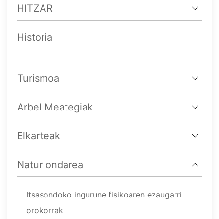
HITZAR
Historia
Turismoa
Arbel Meategiak
Elkarteak
Natur ondarea
Itsasondoko ingurune fisikoaren ezaugarri
orokorrak