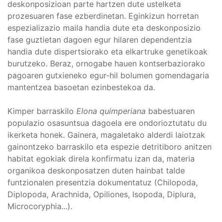
deskonposizioan parte hartzen dute ustelketa
prozesuaren fase ezberdinetan. Eginkizun horretan
espezializazio maila handia dute eta deskonposizio
fase guztietan dagoen egur hilaren dependentzia
handia dute dispertsiorako eta elkartruke genetikoak
burutzeko. Beraz, ornogabe hauen kontserbaziorako
pagoaren gutxieneko egur-hil bolumen gomendagaria
mantentzea basoetan ezinbestekoa da.
Kimper barraskilo
Elona quimperiana
babestuaren
populazio osasuntsua dagoela ere ondorioztutatu du
ikerketa honek. Gainera, magaletako alderdi laiotzak
gainontzeko barraskilo eta espezie detritiboro anitzen
habitat egokiak direla konfirmatu izan da, materia
organikoa deskonposatzen duten hainbat talde
funtzionalen presentzia dokumentatuz (Chilopoda,
Diplopoda, Arachnida, Opiliones, Isopoda, Diplura,
Microcoryphia...).