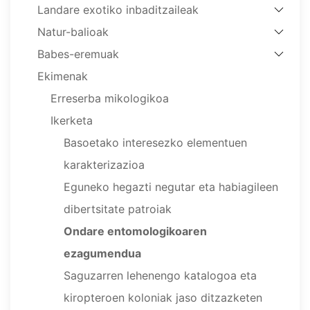
Landare exotiko inbaditzaileak
Natur-balioak
Babes-eremuak
Ekimenak
Erreserba mikologikoa
Ikerketa
Basoetako interesezko elementuen
karakterizazioa
Eguneko hegazti negutar eta habiagileen
dibertsitate patroiak
Ondare entomologikoaren
ezagumendua
Saguzarren lehenengo katalogoa eta
kiropteroen koloniak jaso ditzazketen