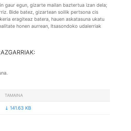
n gaur egun, gizarte mailan baztertua izan dela;
riz. Bide batez, gizartean soilik pertsona cis
keria eragiteaz batera, hauen askatasuna ukatu
realitate honen aurrean, Itsasondoko udalerriak
RAZGARRIAK:
una.
TAMAINA
⤓ 141.63 KB