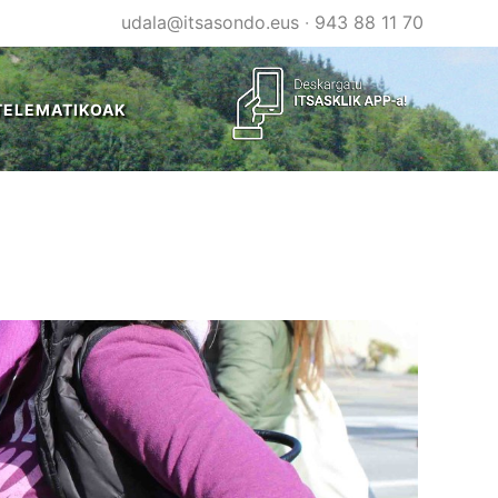
udala@itsasondo.eus
·
943 88 11 70
TELEMATIKOAK