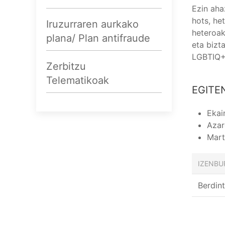
Ezin aha
hots, he
Iruzurraren aurkako
heteroak
plana/ Plan antifraude
eta bizt
LGBTIQ+ 
Zerbitzu
Telematikoak
EGITE
Ekai
Azar
Mart
IZENBU
Berdin