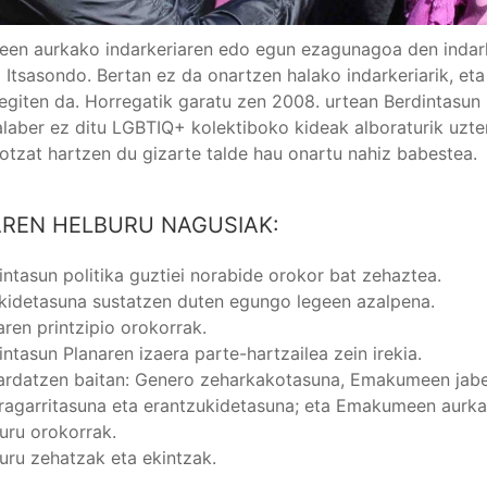
n aurkako indarkeriaren edo egun ezagunagoa den indarke
a Itsasondo. Bertan ez da onartzen halako indarkeriarik, eta
 egiten da. Horregatik garatu zen 2008. urtean Berdintasun
laber ez ditu LGBTIQ+ kolektiboko kideak alboraturik uzten;
otzat hartzen du gizarte talde hau onartu nahiz babestea.
AREN
HELBURU NAGUSIAK:
intasun politika guztiei norabide orokor bat zehaztea.
kidetasuna sustatzen duten egungo legeen azalpena.
aren printzipio orokorrak.
intasun Planaren izaera parte-hartzailea zein irekia.
ardatzen baitan: Genero zeharkakotasuna, Emakumeen jabetz
ragarritasuna eta erantzukidetasuna; eta Emakumeen aurkak
uru orokorrak.
uru zehatzak eta ekintzak.