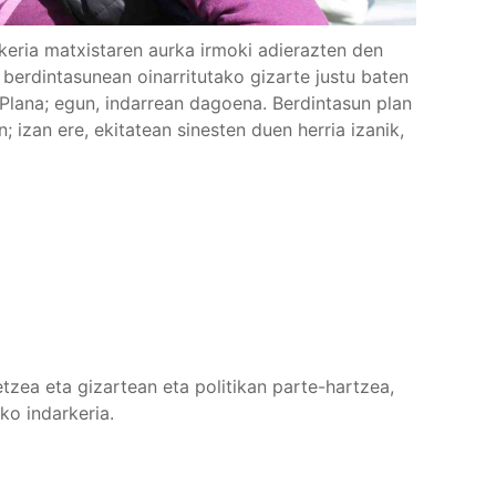
ria matxistaren aurka irmoki adierazten den
 berdintasunean oinarritutako gizarte justu baten
 Plana; egun, indarrean dagoena. Berdintasun plan
 izan ere, ekitatean sinesten duen herria izanik,
ea eta gizartean eta politikan parte-hartzea,
o indarkeria.