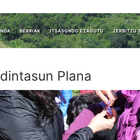
ENDA
BERRIAK
ITSASONDO EZAGUTU
ZERBITZU 
dintasun Plana