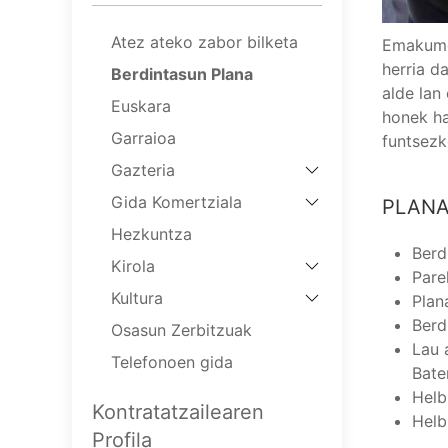
Atez ateko zabor bilketa
Emakumee
herria d
Berdintasun Plana
alde lan
Euskara
honek ha
Garraioa
funtsezk
Gazteria
Gida Komertziala
PLAN
Hezkuntza
Berd
Kirola
Pare
Kultura
Plan
Berd
Osasun Zerbitzuak
Lau 
Telefonoen gida
Bate
Helb
Kontratatzailearen
Helb
Profila