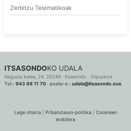
Zerbitzu Telematikoak
ITSASONDO
KO UDALA
Nagusia kalea, 24. 20249 · Itsasondo · Gipuzkoa
Tel.:
943 88 11 70
· posta-e.:
udala@itsasondo.eus
Lege oharra
|
Pribatutasun-politika
|
Cookieen
erabilera