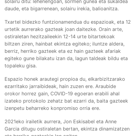
solairu ditu: lehenengoan, sormen gunea eta sukaldea
daude, eta bigarrenean, solairu irekia, balioanitza.
Txartel bidezko funtzionamendua du espazioak, eta 12
urtetik aurrerako gazteak joan daitezke. Orain arte,
ostiraletan hezitzaileekin 12-14 urte bitartekoak
biltzen ziren, hainbat ekintza egiteko; iluntze aldera,
berriz, herriko gazteek eta ez hain gazteek afariak
egiteko gune bilakatu izan da, lagun taldeak bildu eta
topaleku gisa.
Espazio honek arautegi propioa du, elkarbizitzarako
ezarritako jarraibideak, hain zuzen ere. Araubide
orokor horrez gain, COVID-19 egoeran erabili ahal
izateko protokolo zehatz bat ezarri da, baita gazteek
izenpetu beharreko konpromiso orria ere.
2021eko irailetik aurrera, Jon Eskisabel eta Anne
Garcia ditugu ostiraletan bertan, ekintza dinamizatzen