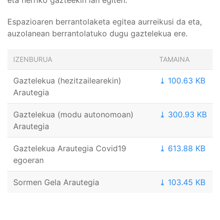
eta herriko gazteekin lan egiten.
Espazioaren berrantolaketa egitea aurreikusi da eta,
auzolanean berrantolatuko dugu gaztelekua ere.
IZENBURUA
TAMAINA
Gaztelekua (hezitzailearekin)
⤓ 100.63 KB
Arautegia
Gaztelekua (modu autonomoan)
⤓ 300.93 KB
Arautegia
Gaztelekua Arautegia Covid19
⤓ 613.88 KB
egoeran
Sormen Gela Arautegia
⤓ 103.45 KB