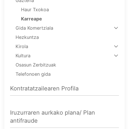
Gazteria
Haur Txokoa
Karreape
Gida Komertziala
Hezkuntza
Kirola
Kultura
Osasun Zerbitzuak
Telefonoen gida
Kontratatzailearen Profila
Iruzurraren aurkako plana/ Plan
antifraude