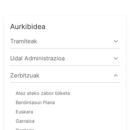
Aurkibidea
Tramiteak
Udal Administrazioa
Zerbitzuak
Atez ateko zabor bilketa
Berdintasun Plana
Euskara
Garraioa