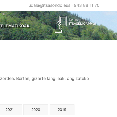
udala@itsasondo.eus
·
943 88 11 70
TELEMATIKOAK
tzordea. Bertan, gizarte langileak, ongizateko
2021
2020
2019