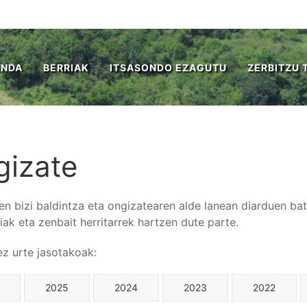
ENDA
BERRIAK
ITSASONDO EZAGUTU
ZERBITZU 
gizate
ren bizi baldintza eta ongizatearen alde lanean diarduen ba
iak eta zenbait herritarrek hartzen dute parte.
tez urte jasotakoak:
2025
2024
2023
2022