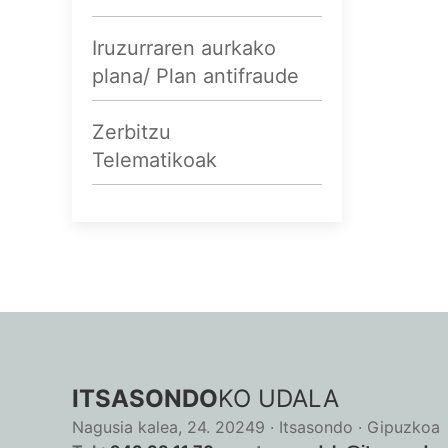
Iruzurraren aurkako
plana/ Plan antifraude
Zerbitzu
Telematikoak
ITSASONDO
KO UDALA
Nagusia kalea, 24. 20249 · Itsasondo · Gipuzkoa