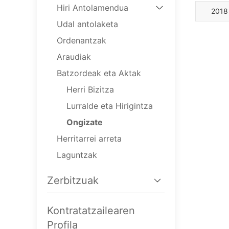
Hiri Antolamendua
2018
Udal antolaketa
Ordenantzak
Araudiak
Batzordeak eta Aktak
Herri Bizitza
Lurralde eta Hirigintza
Ongizate
Herritarrei arreta
Laguntzak
Zerbitzuak
Kontratatzailearen
Profila