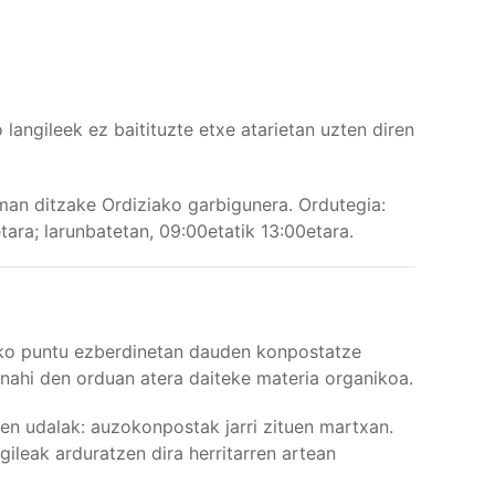
langileek ez baitituzte etxe atarietan uzten diren
man ditzake Ordiziako garbigunera. Ordutegia:
tara; larunbatetan, 09:00etatik 13:00etara.
riko puntu ezberdinetan dauden konpostatze
 nahi den orduan atera daiteke materia organikoa.
en udalak: auzokonpostak jarri zituen martxan.
ngileak arduratzen dira herritarren artean