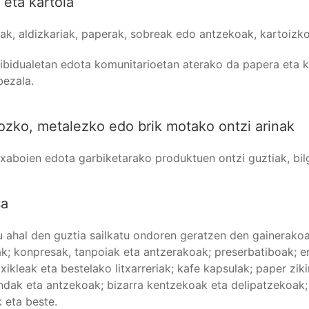
 eta kartoia
ak, aldizkariak, paperak, sobreak edo antzekoak, kartoizko
ibidualetan edota komunitarioetan aterako da papera eta ka
bezala.
kozko, metalezko edo brik motako ontzi arinak
 xaboien edota garbiketarako produktuen ontzi guztiak, bilg
sa
tu ahal den guztia sailkatu ondoren geratzen den gainerakoa
k; konpresak, tanpoiak eta antzerakoak; preserbatiboak; er
txikleak eta bestelako litxarreriak; kafe kapsulak; paper zik
endak eta antzekoak; bizarra kentzekoak eta delipatzekoak; 
 eta beste.