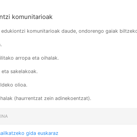
ntzi komunitarioak
 edukiontzi komunitarioak daude, ondorengo gaiak biltzek
.
ilitako arropa eta oihalak.
k eta sakelakoak.
ldeko olioa.
ihalak (haurrentzat zein adinekoentzat).
INA
sailkatzeko gida euskaraz