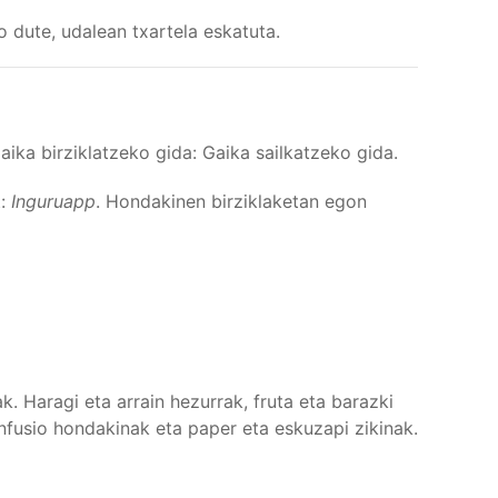
go dute, udalean txartela eskatuta.
ika birziklatzeko gida: Gaika sailkatzeko gida.
t:
Inguruapp
. Hondakinen birziklaketan egon
. Haragi eta arrain hezurrak, fruta eta barazki
 infusio hondakinak eta paper eta eskuzapi zikinak.