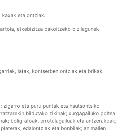
 kaxak eta ontziak.
rtoia, etxebizitza bakoitzeko bizilagunek
arriak, latak, kontserben ontziak eta brikak.
: zigarro eta puru puntak eta hautsontsiko
ratzarekin bildutako zikinak; xurgagailuko poltsa
inak; boligrafoak, errotulagailuak eta antzerakoak;
platerak, edalontziak eta bonbilak; animalien