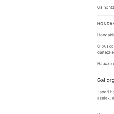
Gainontz
HONDAK
Hondakin
Gipuzkoa
daitezke
Hauexe 
Gai or
Janari h
azalak, 