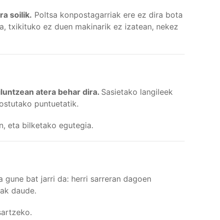
a soilik.
Poltsa konpostagarriak ere ez dira bota
a, txikituko ez duen makinarik ez izatean, nekez
luntzean atera behar dira.
Sasietako langileek
dostutako puntuetatik.
, eta bilketako egutegia.
 gune bat jarri da: herri sarreran dagoen
iak daude.
sartzeko.