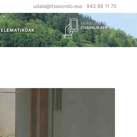
udala@itsasondo.eus
·
943 88 11 70
TELEMATIKOAK