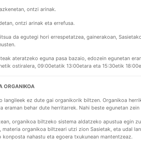
azkenetan, ontzi arinak.
detan, ontzi arinak eta errefusa.
itsua da egutegi hori errespetatzea, gainerakoan, Sasietako 
usten.
asteak ateratzeko eguna pasa bazaio, edozein egunetan era
netik ostiralera, 09:00etatik 13:00etara eta 15:30etik 18:00e
A ORGANIKOA
o langileek ez dute gai organikorik biltzen. Organikoa her
a eraman behar dute herritarrek. Nahi beste egunetan zein
tean, organikoa biltzeko sistema aldatzeko apustua egin zu
, materia organikoa biltzeari utzi zion Sasietak, eta udal la
o konposta nahastu eta egoera txukunean mantentzeaz.