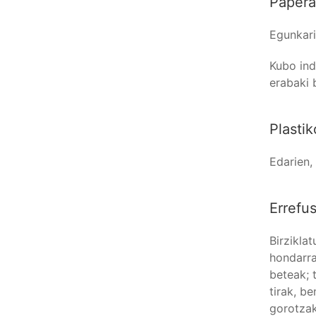
Papera
Egunkari
Kubo ind
erabaki 
Plasti
Edarien,
Errefu
Birzikla
hondarra
beteak; 
tirak, b
gorotzak