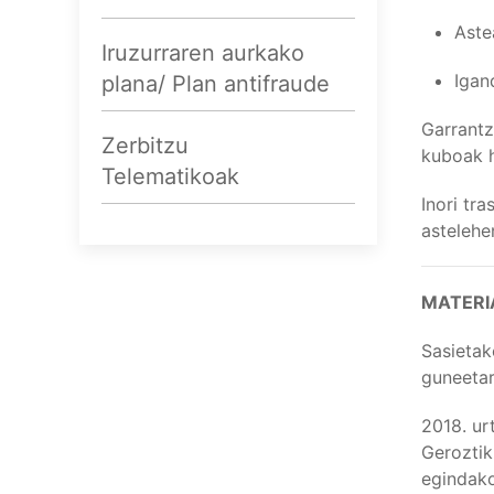
Aste
Iruzurraren aurkako
Igan
plana/ Plan antifraude
Garrantz
Zerbitzu
kuboak h
Telematikoak
Inori tr
astelehe
MATERI
Sasietak
guneetar
2018. ur
Geroztik
egindak