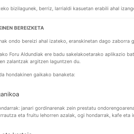
eko bizilagunek, berriz, larrialdi kasuetan erabili ahal izan
INEN BEREIZKETA
ak ondo bereizi ahal izateko, eranskinetan dago zaborra ga
ko Foru Aldundiak ere badu sakelakoetarako aplikazio ba
en zalantzak argitzen laguntzen du.
da hondakinen gaikako banaketa:
ganikoa
ondarrak: janari gordinarenak zein prestatu ondorengoarenak
arrautza eta fruitu lehorren azalak, ogi hondarrak, kafe eta