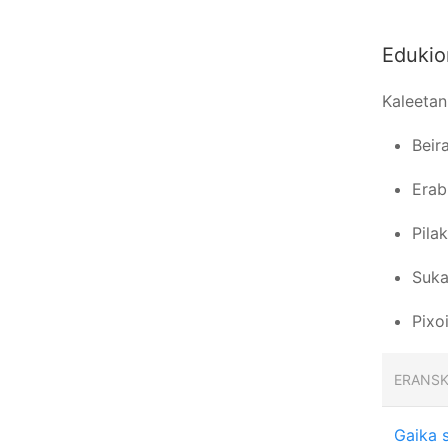
Edukio
Kaleetan
Beira
Erab
Pila
Suka
Pixo
ERANSK
Gaika 