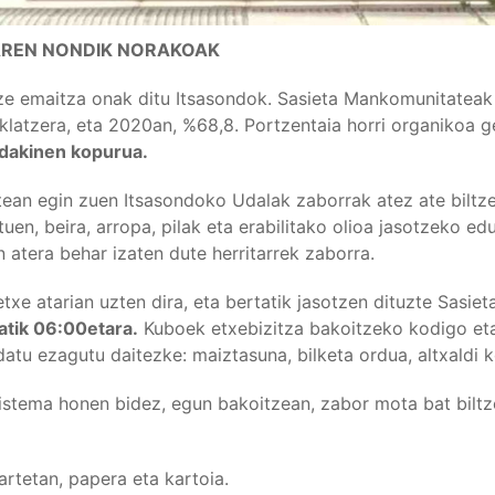
AREN NONDIK NORAKOAK
tze emaitza onak ditu Itsasondok. Sasieta Mankomunitate
iklatzera, eta 2020an, %68,8. Portzentaia horri organikoa g
dakinen kopurua.
tean egin zuen Itsasondoko Udalak zaborrak atez ate biltze
tuen, beira, arropa, pilak eta erabilitako olioa jasotzeko ed
 atera behar izaten dute herritarrek zaborra.
txe atarian uzten dira, eta bertatik jasotzen dituzte Sasiet
atik 06:00etara.
Kuboek etxebizitza bakoitzeko kodigo eta 
datu ezagutu daitezke: maiztasuna, bilketa ordua, altxaldi 
sistema honen bidez, egun bakoitzean, zabor mota bat bilt
artetan, papera eta kartoia.