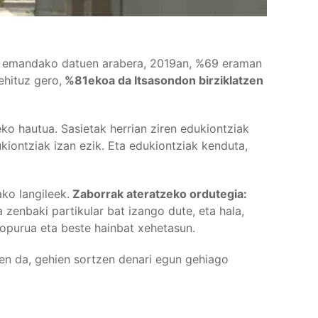
ak emandako datuen arabera, 2019an, %69 eraman
ehituz gero,
%81ekoa da Itsasondon birziklatzen
ko hautua. Sasietak herrian ziren edukiontziak
ukiontziak izan ezik. Eta edukiontziak kenduta,
ako langileek.
Zaborrak ateratzeko ordutegia:
zenbaki partikular bat izango dute, eta hala,
kopurua eta beste hainbat xehetasun.
zen da, gehien sortzen denari egun gehiago