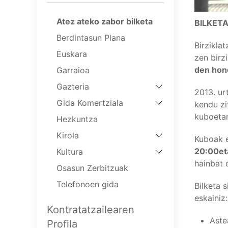
Atez ateko zabor bilketa
BILKET
Berdintasun Plana
Birzikla
Euskara
zen birz
den hon
Garraioa
Gazteria
2013. ur
Gida Komertziala
kendu zi
kuboetan
Hezkuntza
Kirola
Kuboak e
20:00et
Kultura
hainbat 
Osasun Zerbitzuak
Telefonoen gida
Bilketa 
eskainiz:
Kontratatzailearen
Aste
Profila