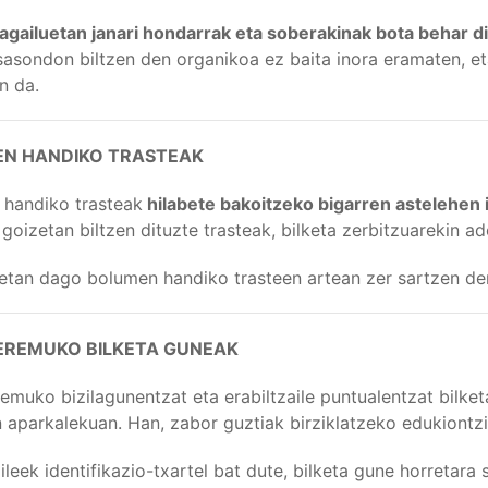
gailuetan janari hondarrak eta soberakinak bota behar dir
tsasondon biltzen den organikoa ez baita inora eramaten, et
n da.
N HANDIKO TRASTEAK
handiko trasteak
hilabete bakoitzeko bigarren astelehen i
 goizetan biltzen dituzte trasteak, bilketa zerbitzuarekin a
etan dago bolumen handiko trasteen artean zer sartzen den
EREMUKO BILKETA GUNEAK
emuko bizilagunentzat eta erabiltzaile puntualentzat bilketa
 aparkalekuan. Han, zabor guztiak birziklatzeko edukiontz
ileek identifikazio-txartel bat dute, bilketa gune horretara 