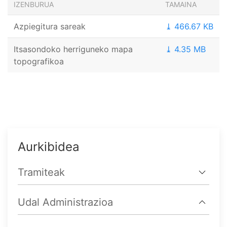
IZENBURUA
TAMAINA
Azpiegitura sareak
⤓ 466.67 KB
Itsasondoko herriguneko mapa
⤓ 4.35 MB
topografikoa
Aurkibidea
Tramiteak
Udal Administrazioa