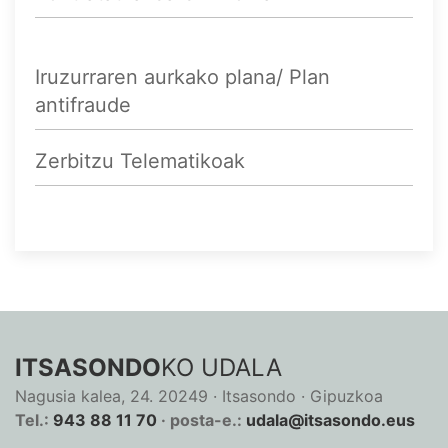
Iruzurraren aurkako plana/ Plan
antifraude
Zerbitzu Telematikoak
ITSASONDO
KO UDALA
Nagusia kalea, 24. 20249 · Itsasondo · Gipuzkoa
Tel.:
943 88 11 70
· posta-e.:
udala@itsasondo.eus