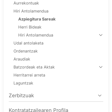
Aurrekontuak
Hiri Antolamendua
Azpiegitura Sareak
Herri Bideak
Hiri Antolamendua
Udal antolaketa
Ordenantzak
Araudiak
Batzordeak eta Aktak
Herritarrei arreta
Laguntzak
Zerbitzuak
Kontratatzailearen Profila