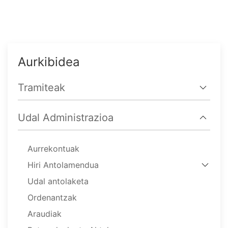
Aurkibidea
Tramiteak
Udal Administrazioa
Aurrekontuak
Hiri Antolamendua
Udal antolaketa
Ordenantzak
Araudiak