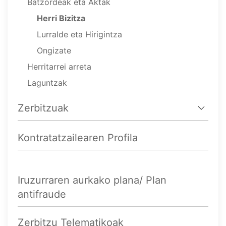
Batzordeak eta Aktak
Herri Bizitza
Lurralde eta Hirigintza
Ongizate
Herritarrei arreta
Laguntzak
Zerbitzuak
Kontratatzailearen Profila
Iruzurraren aurkako plana/ Plan
antifraude
Zerbitzu Telematikoak