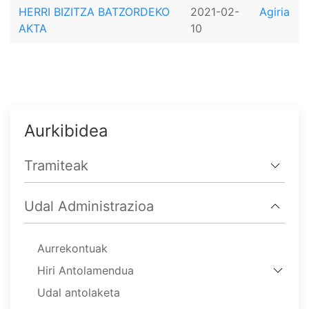
HERRI BIZITZA BATZORDEKO
2021-02-
Agiria
AKTA
10
Aurkibidea
Tramiteak
Udal Administrazioa
Aurrekontuak
Hiri Antolamendua
Udal antolaketa