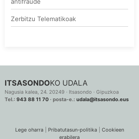
antifraude
Zerbitzu Telematikoak
ITSASONDO
KO UDALA
Nagusia kalea, 24. 20249 · Itsasondo · Gipuzkoa
Tel.:
943 88 11 70
· posta-e.:
udala@itsasondo.eus
Lege oharra
|
Pribatutasun-politika
|
Cookieen
erabilera