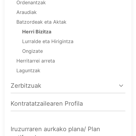
Ordenantzak
Araudiak
Batzordeak eta Aktak
Herri Bizitza
Lurralde eta Hirigintza
Ongizate
Herritarrei arreta
Laguntzak
Zerbitzuak
Kontratatzailearen Profila
Iruzurraren aurkako plana/ Plan