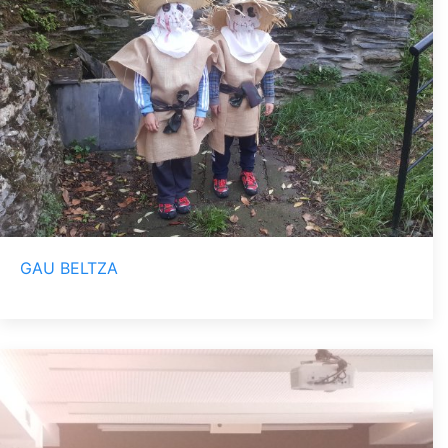
GAU BELTZA