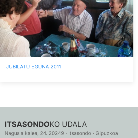
JUBILATU EGUNA 2011
ITSASONDO
KO UDALA
Nagusia kalea, 24. 20249 · Itsasondo · Gipuzkoa