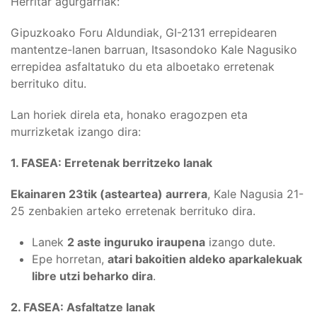
Herritar agurgarriak:
Gipuzkoako Foru Aldundiak, GI-2131 errepidearen
mantentze-lanen barruan, Itsasondoko Kale Nagusiko
errepidea asfaltatuko du eta alboetako erretenak
berrituko ditu.
Lan horiek direla eta, honako eragozpen eta
murrizketak izango dira:
1. FASEA: Erretenak berritzeko lanak
Ekainaren 23tik (asteartea) aurrera
, Kale Nagusia 21-
25 zenbakien arteko erretenak berrituko dira.
Lanek
2 aste inguruko iraupena
izango dute.
Epe horretan,
atari bakoitien aldeko aparkalekuak
libre utzi beharko dira
.
2. FASEA: Asfaltatze lanak