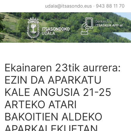
Skip
udala@itsasondo.eus
·
943 88 11 70
to
main
content
Ekainaren 23tik aurrera:
EZIN DA APARKATU
KALE ANGUSIA 21-25
ARTEKO ATARI
BAKOITIEN ALDEKO
APARKALEKUETAN