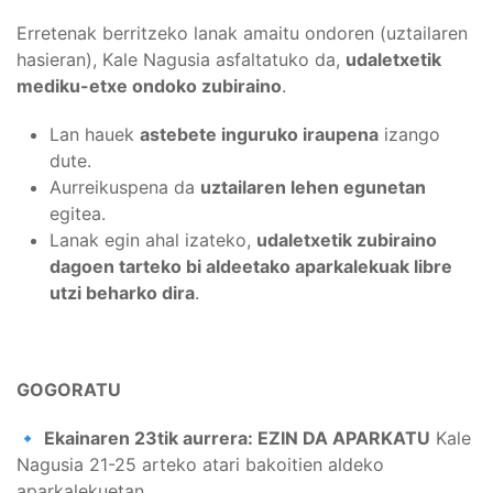
Erretenak berritzeko lanak amaitu ondoren (uztailaren
hasieran), Kale Nagusia asfaltatuko da,
udaletxetik
mediku-etxe ondoko zubiraino
.
Lan hauek
astebete inguruko iraupena
izango
dute.
Aurreikuspena da
uztailaren lehen egunetan
egitea.
Lanak egin ahal izateko,
udaletxetik zubiraino
dagoen tarteko bi aldeetako aparkalekuak libre
utzi beharko dira
.
GOGORATU
🔹
Ekainaren 23tik aurrera: EZIN DA APARKATU
Kale
Nagusia 21-25 arteko atari bakoitien aldeko
aparkalekuetan.