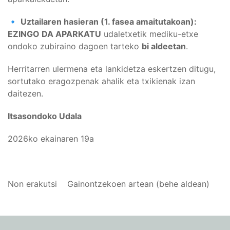
🔹
Uztailaren hasieran (1. fasea amaitutakoan):
EZINGO DA APARKATU
udaletxetik mediku-etxe
ondoko zubiraino dagoen tarteko
bi aldeetan
.
Herritarren ulermena eta lankidetza eskertzen ditugu,
sortutako eragozpenak ahalik eta txikienak izan
daitezen.
Itsasondoko Udala
2026ko ekainaren 19a
Non erakutsi
Gainontzekoen artean (behe aldean)