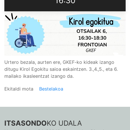
16:30
Urtero bezala, aurten ere, GKEF-ko kideak izango
ditugu Kirol Egokitu saioa eskaintzen. 3.,4.,5., eta 6.
mailako ikasleentzat izango da.
Ekitaldi mota
Bestelakoa
ITSASONDO
KO UDALA