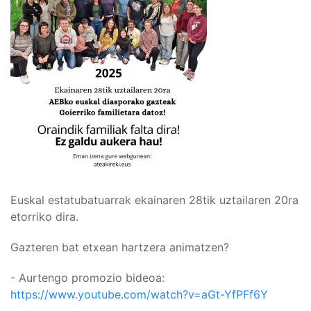
Euskal estatubatuarrak ekainaren 28tik uztailaren 20ra
etorriko dira.
Gazteren bat etxean hartzera animatzen?
- Aurtengo promozio bideoa:
https://www.youtube.com/watch?v=aGt-YfPFf6Y