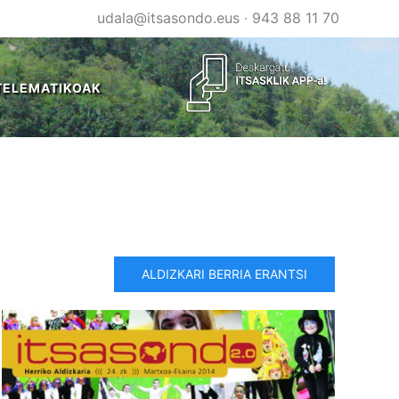
udala@itsasondo.eus
·
943 88 11 70
TELEMATIKOAK
ALDIZKARI BERRIA ERANTSI