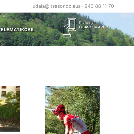
udala@itsasondo.eus
·
943 88 11 70
TELEMATIKOAK