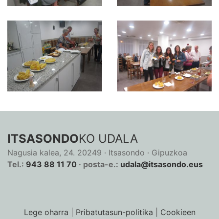
ITSASONDO
KO UDALA
Nagusia kalea, 24. 20249 · Itsasondo · Gipuzkoa
Tel.:
943 88 11 70
· posta-e.:
udala@itsasondo.eus
Lege oharra
|
Pribatutasun-politika
|
Cookieen