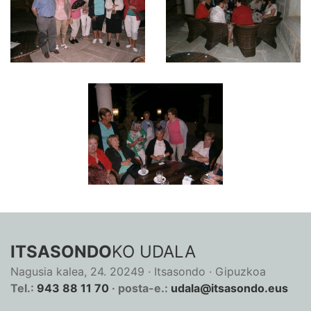
ITSASONDO
KO UDALA
Nagusia kalea, 24. 20249 · Itsasondo · Gipuzkoa
Tel.:
943 88 11 70
· posta-e.:
udala@itsasondo.eus