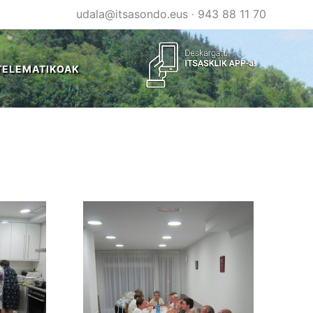
udala@itsasondo.eus
·
943 88 11 70
TELEMATIKOAK