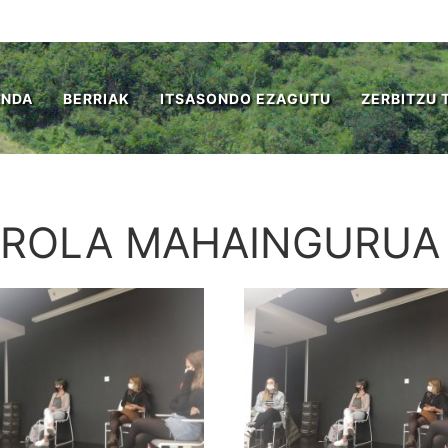
ENDA
BERRIAK
ITSASONDO EZAGUTU
ZERBITZU 
IROLA MAHAINGURUA