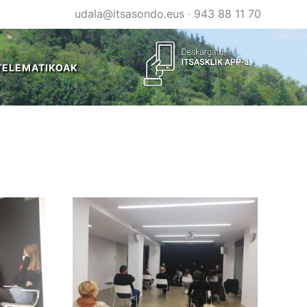
udala@itsasondo.eus
·
943 88 11 70
TELEMATIKOAK